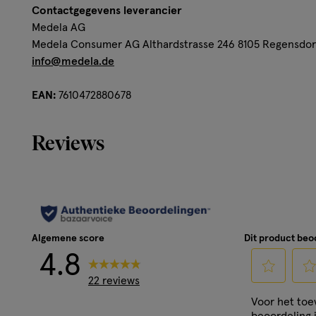
Contactgegevens leverancier
Medela AG
Medela Consumer AG Althardstrasse 246 8105 Regensdorf
info@medela.de
EAN:
7610472880678
Reviews
Algemene score
Dit product be
4.8
22 reviews
Selecteer
Sele
Voor het to
om
om
beoordeling 