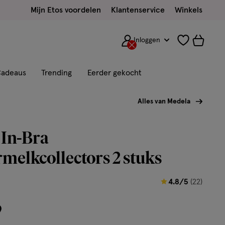
Mijn Etos voordelen
Klantenservice
Winkels
Inloggen
adeaus
Trending
Eerder gekocht
Alles van Medela
 In-Bra
elkcollectors 2 stuks
4.8
4.8/5
(22)
van
9
5
sterren