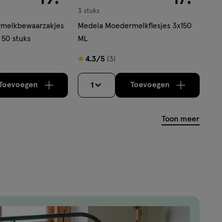
3 stuks
melkbewaarzakjes
Medela Moedermelkflesjes 3x150
 50 stuks
ML
4.3
4.3/5
(3)
van
5
Toevoegen
Toevoegen
1
verhoog aantal met één
,
Bijna uitverkocht!
verhoog aantal m
Er zijn nog
sterren
op
Toon meer
basis
van
3
reviews