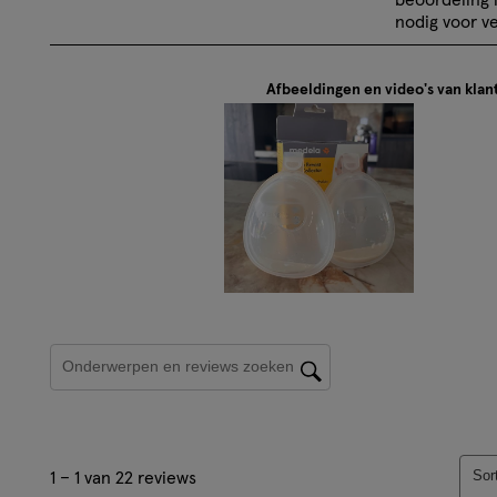
het
het
nodig voor ve
artikel
artik
te
te
Afbeeldingen en video's van klan
beoordelen
beoo
met
met
1
2
ster.
ster
Hiermee
Hie
open
ope
je
je
een
een
vragenformul
vrag
Onderwerpen en beoordelingen zoeken per regio
1
Sor
1
–
1 van 22
reviews
tot