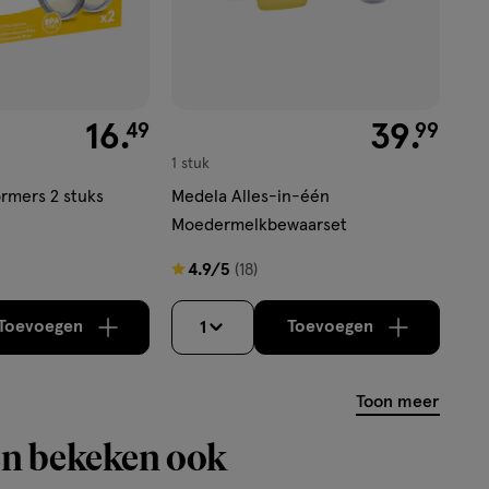
€ 16.49
16
.
€ 39.99
39
.
49
99
1 stuk
rmers 2 stuks
Medela Alles-in-één
Moedermelkbewaarset
4.9
4.9/5
(18)
van
5
Toevoegen
Toevoegen
1
verhoog aantal met één
,
Bijna uitverkocht!
verhoog aantal m
Er zijn nog
sterren
op
Toon meer
basis
van
n bekeken ook
18