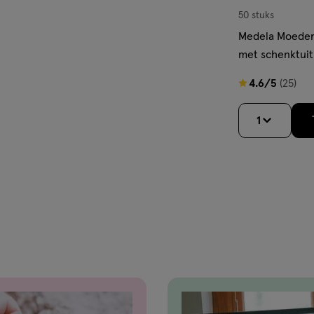
50 stuks
Medela Moeder
met schenktuit
4.6
4.6/5
(25)
van
5
1
sterren
op
basis
van
25
reviews