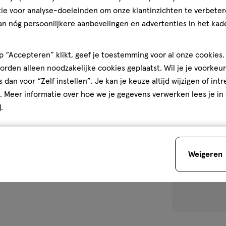
4.2
4.2/5
(57)
ie voor analyse-doeleinden om onze klantinzichten te verbeter
van
an nóg persoonlijkere aanbevelingen en advertenties in het kade
5
1
sterren
 “Accepteren” klikt, geef je toestemming voor al onze cookies. 
op
rden alleen noodzakelijke cookies geplaatst. Wil je je voorkeur
basis
s dan voor “Zelf instellen”. Je kan je keuze altijd wijzigen of int
van
toevoegen
. Meer informatie over hoe we je gegevens verwerken lees je in
57
aan
d
.
reviews
verlanglijst
Weigeren