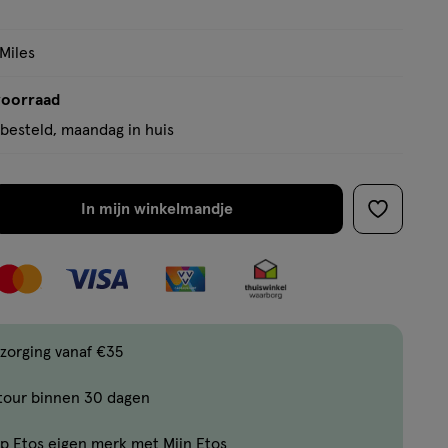
op
basis
 Miles
van
22
voorraad
reviews
besteld, maandag in huis
In mijn winkelmandje
verhoog
toevoege
aantal
aan
met
verlanglijs
één
,
Bijna
zorging vanaf €35
uitverkocht!
tour binnen 30 dagen
Er
zijn
p Etos eigen merk met Mijn Etos