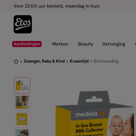
ga
Voor 22:00 uur besteld, maandag in huis
naar
de
hoofd
content
ga
Merken
Beauty
Verzorging
Aanbiedingen
naar
de
Je
Zwanger, Baby & Kind
Kraamtijd
Borstvoeding
zoekbalk
bent
ga
hier:
naar
de
footer