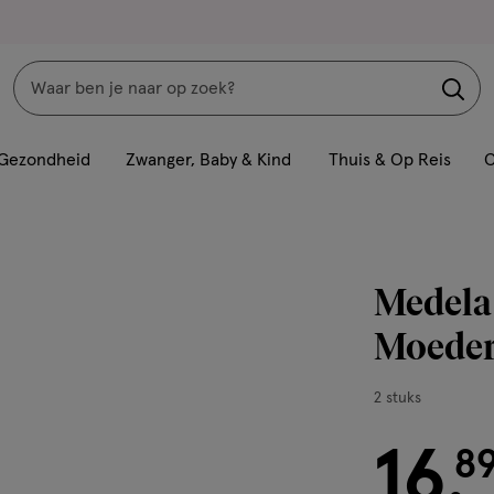
Zoeken
Interactie
met
Gezondheid
Zwanger, Baby & Kind
Thuis & Op Reis
C
dit
veld
opent
een
Medela
volledig
venster
Moederm
met
geavanceerde
2
2 stuks
zoekopties
stuks,
16
€ 16.89
8
.