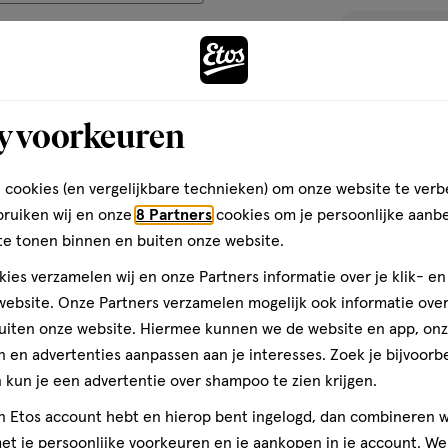
toevoegen
aan
eeft
verlanglijst
y voorkeuren
akkelijk je melk op te
die het ziet. Haakjes
 cookies (en vergelijkbare technieken) om onze website te verb
 elkaar gehaald worden en
.
bruiken wij en onze
8 Partners
cookies om je persoonlijke aanb
te tonen binnen en buiten onze website.
Medela
ies verzamelen wij en onze Partners informatie over je klik- e
ebsite. Onze Partners verzamelen mogelijk ook informatie over 
uiten onze website. Hiermee kunnen we de website en app, on
 en advertenties aanpassen aan je interesses. Zoek je bijvoorb
1 stuk
kun je een advertentie over shampoo te zien krijgen.
Philips Avent E
jn Etos account hebt en hierop bent ingelogd, dan combineren w
SCF395/01
t je persoonlijke voorkeuren en je aankopen in je account. W