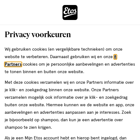
ga
Voor 22:00 uur besteld,
morgen in huis
naar
de
Menu
hoofd
Zoeken
Privacy voorkeuren
content
›
›
ga
Interactie
naar
Wij gebruiken cookies (en vergelijkbare technieken) om onze
Je
Geurstokjes
Alles van Mira
met
de
website te verbeteren. Daarnaast gebruiken wij en onze
8
bent
Mira - Geurkaart
dit
zoekbalk
Partners
cookies om je persoonlijke aanbevelingen en advertenties
ers
Weleda
hier:
veld
ga
te tonen binnen en buiten onze website.
1
1 stuk
opent
naar
Met deze cookies verzamelen wij en onze Partners informatie over
stuk,
een
de
je klik- en zoekgedrag binnen onze website. Onze Partners
volledig
footer
toevoegen
verzamelen mogelijk ook informatie over je klik- en zoekgedrag
venster
aan
buiten onze website. Hiermee kunnen we de website en app, onze
met
verlanglijst
aanbevelingen en advertenties aanpassen aan je interesses. Zoek
geavanceerde
je bijvoorbeeld op shampoo, dan kun je een advertentie over
zoekopties
shampoo te zien krijgen.
Als je een Mijn Etos account hebt en hierop bent ingelogd, dan