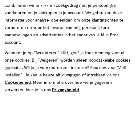
combineren we je klik- en zoekgedrag met je persoonlijke
voorkeuren en je aankopen in je account. We gebruiken deze
informatie voor analyse-doeleinden om onze klantinzichten te
verbeteren en voor het leveren van nóg persoonlijkere
aanbevelingen en advertenties in het kader van je Mijn Etos
account.
€ 9.99
9
.
99
Wanneer je op “Accepteren” klikt, geef je toestemming voor al
onze cookies. Bij “Weigeren” worden alleen noodzakelijke cookies
Spaar 3 Air Miles
geplaatst. Wil je je voorkeuren zelf instellen? Kies dan voor “Zelf
instellen”. Je kan je keuze altijd wijzigen of intrekken via ons
Online op voorraad
Cookiebeleid
. Meer informatie over hoe we je gegevens
Vóór 22:00 uur besteld, morgen in huis
verwerken lees je in ons
Privacybeleid
.
1
In mijn winkelmandje
verhoog
aantal
met
één