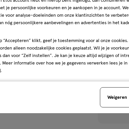
jn Etos account hebt en hierop bent ingelogd, dan combineren w
Voile Petal
t je persoonlijke voorkeuren en je aankopen in je account. W
ie voor analyse-doeleinden om onze klantinzichten te verbeter
1
an nóg persoonlijkere aanbevelingen en advertenties in het kade
 “Accepteren” klikt, geef je toestemming voor al onze cookies. 
rden alleen noodzakelijke cookies geplaatst. Wil je je voorkeur
toevoegen
s dan voor “Zelf instellen”. Je kan je keuze altijd wijzigen of int
aan
. Meer informatie over hoe we je gegevens verwerken lees je in
verlanglijst
d
.
Weigeren