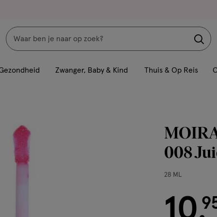
Zoeken
Interactie
met
Gezondheid
Zwanger, Baby & Kind
Thuis & Op Reis
C
dit
veld
opent
een
MOIRA 
volledig
venster
008 Jui
met
geavanceerde
28
28 ML
zoekopties
ML,
10
€ 10.95
9
.