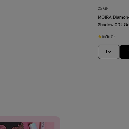
25 GR
MOIRA Diamond
Shadow 002 G
5
5/5
(1)
van
5
1
sterren
op
basis
van
1
reviews