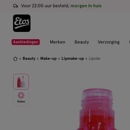
ga
Voor 22:00 uur besteld,
morgen in huis
naar
de
hoofd
content
ga
Merken
Beauty
Verzorging
Aanbiedingen
naar
de
Je
Beauty
Make-up
Lipmake-up
Lipolie
zoekbalk
bent
ga
hier:
naar
de
footer
Video