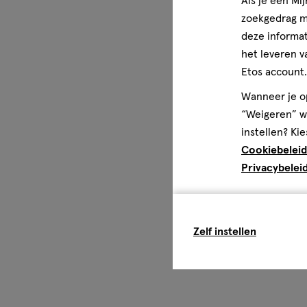
Als je een Mi
zoekgedrag me
deze informat
het leveren v
Etos account.
Wanneer je op
“Weigeren” wo
instellen? Kie
Cookiebeleid
Privacybelei
Zelf instellen