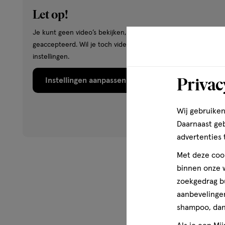
Let op!
Je kunt geen video’s bekijken, omdat je hiervoor geen cookie
geaccepteerd. Wil je toch video’s bekijken? Wijzig dan je cook
instellingen.
Privac
Instellingen aanpassen
Wij gebruiken
Daarnaast ge
advertenties 
Met deze cook
binnen onze w
zoekgedrag b
aanbevelingen
shampoo, dan 