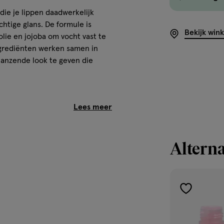
die je lippen daadwerkelijk
htige glans. De formule is
Bekijk win
lie en jojoba om vocht vast te
ngrediënten werken samen in
lanzende look te geven die
g voor een gezonde en
ree Vegan Paraben Free Sulfates
Alterna
toevoegen
van je bovenlip en volg de
aan
verlanglijst