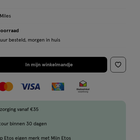
 Miles
voorraad
uur besteld, morgen in huis
In mijn winkelmandje
verhoog
toevoege
aantal
aan
met
verlanglijs
één
,
Limiet
zorging vanaf €35
bereikt.
tour binnen 30 dagen
Je
kan
p Etos eigen merk met Mijn Etos