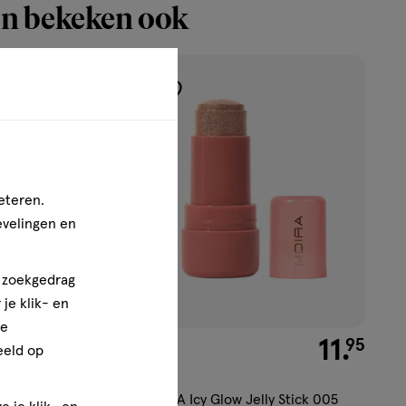
n bekeken ook
toevoegen
aan
verlanglijst
eteren.
evelingen en
n zoekgedrag
je klik- en
ze
€ 11.95
11
.
€ 11.95
11
.
95
95
eeld op
34 GR
Kiss Lip Cream 015
MOIRA Icy Glow Jelly Stick 005