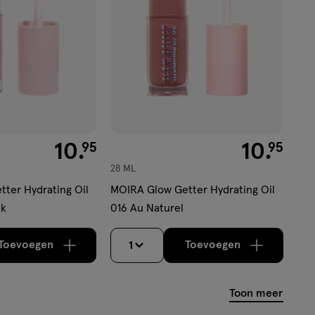
€ 10.95
10
.
€ 10.95
10
.
95
95
28 ML
ter Hydrating Oil
MOIRA Glow Getter Hydrating Oil
nk
016 Au Naturel
Toevoegen
Toevoegen
1
verhoog aantal met één
,
Limiet bereikt.
verhoog aantal m
Je kan maximaa
Toon meer