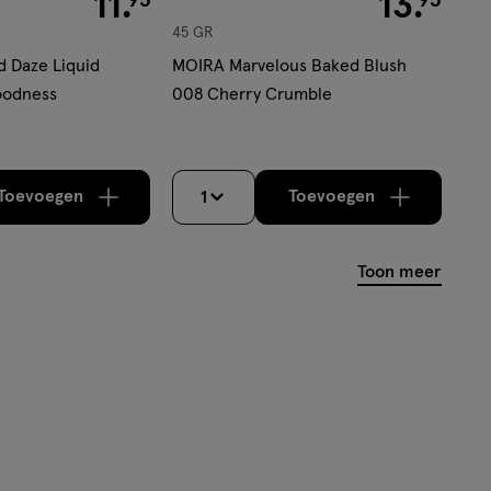
11
.
13
.
45 GR
 Daze Liquid
MOIRA Marvelous Baked Blush
oodness
008 Cherry Crumble
Toevoegen
Toevoegen
1
verhoog aantal met één
,
Limiet bereikt.
verhoog aantal m
Je kan maximaa
Toon meer