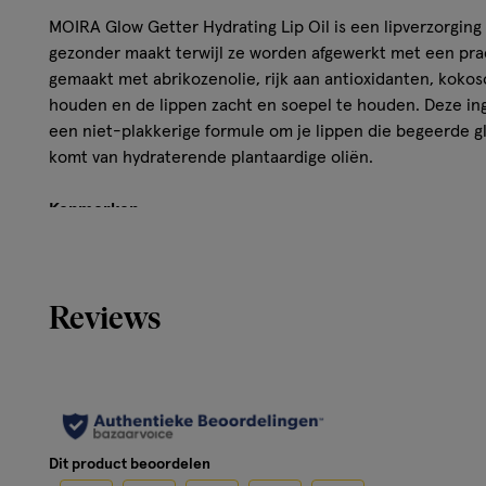
MOIRA Glow Getter Hydrating Lip Oil is een lipverzorging 
gezonder maakt terwijl ze worden afgewerkt met een prac
gemaakt met abrikozenolie, rijk aan antioxidanten, kokoso
houden en de lippen zacht en soepel te houden. Deze i
een niet-plakkerige formule om je lippen die begeerde g
komt van hydraterende plantaardige oliën.
Kenmerken
Een hoogwaardige mix van make-up en huidverzorgin
natuurlijke gloed. Jojoba Coconut Apricot Cruelty-F
Reviews
Free Phthalate Free Fragrance Free Gluten Free
Gebruik
1. Breng Glow Getter Hydrating Lip Oil aan in het midden 
Dit product beoordelen
contour van je mond. 2. Glijd over je onderlip en vul in.