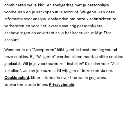
combineren we je klik- en zoekgedrag met je persoonlijke
Instellingen aanpassen
voorkeuren en je aankopen in je account. We gebruiken deze
informatie voor analyse-doeleinden om onze klantinzichten te
verbeteren en voor het leveren van nóg persoonlijkere
aanbevelingen en advertenties in het kader van je Mijn Etos
account.
Video
Wanneer je op “Accepteren” klikt, geef je toestemming voor al
€ 12.95
12
.
95
onze cookies. Bij “Weigeren” worden alleen noodzakelijke cookies
geplaatst. Wil je je voorkeuren zelf instellen? Kies dan voor “Zelf
Spaar 5 Air Miles
instellen”. Je kan je keuze altijd wijzigen of intrekken via ons
Cookiebeleid
. Meer informatie over hoe we je gegevens
Online op voorraad
verwerken lees je in ons
Privacybeleid
.
Vóór 22:00 uur besteld, morgen in huis
1
In mijn winkelmandje
verhoog
aantal
met