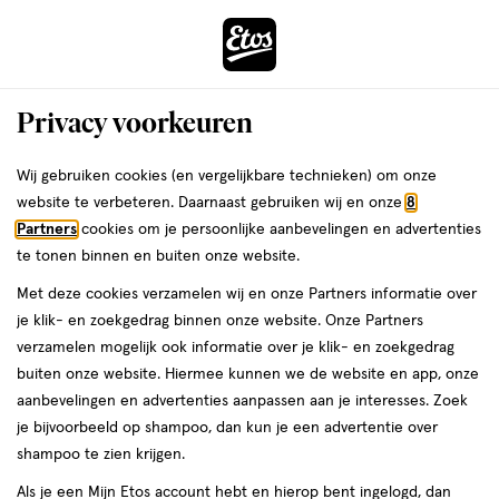
ga
Voor 22:00 uur besteld,
morgen in huis
naar
de
Menu
hoofd
Zoeken
Privacy voorkeuren
content
›
›
ga
Interactie
naar
Wij gebruiken cookies (en vergelijkbare technieken) om onze
Je
Highlighter
Alles van MOIRA
met
de
website te verbeteren. Daarnaast gebruiken wij en onze
8
bent
MOIRA Glow Show Liquid Highlighter
dit
zoekbalk
Partners
cookies om je persoonlijke aanbevelingen en advertenties
ers
Weleda
hier:
veld
ga
005 Rosé Royal
te tonen binnen en buiten onze website.
opent
naar
Met deze cookies verzamelen wij en onze Partners informatie over
een
de
40
40 ML
je klik- en zoekgedrag binnen onze website. Onze Partners
volledig
ML,
footer
verzamelen mogelijk ook informatie over je klik- en zoekgedrag
venster
buiten onze website. Hiermee kunnen we de website en app, onze
toevoegen
met
aanbevelingen en advertenties aanpassen aan je interesses. Zoek
aan
geavanceerde
je bijvoorbeeld op shampoo, dan kun je een advertentie over
verlanglijst
zoekopties
shampoo te zien krijgen.
Als je een Mijn Etos account hebt en hierop bent ingelogd, dan