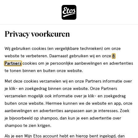
ga
Voor 22:00 uur besteld, maandag in huis
naar
de
Menu
hoofd
Zoeken
Privacy voorkeuren
content
›
›
ga
Interactie
naar
Wij gebruiken cookies (en vergelijkbare technieken) om onze
Je
Blush
Alles van MOIRA
met
de
website te verbeteren. Daarnaast gebruiken wij en onze
8
bent
MOIRA Love Steady Liquid Blush 004
dit
zoekbalk
Partners
cookies om je persoonlijke aanbevelingen en advertenties
ers
Weleda
hier:
veld
ga
My Darling
te tonen binnen en buiten onze website.
opent
naar
Met deze cookies verzamelen wij en onze Partners informatie over
een
de
41
41 ML
je klik- en zoekgedrag binnen onze website. Onze Partners
volledig
ML,
footer
verzamelen mogelijk ook informatie over je klik- en zoekgedrag
venster
buiten onze website. Hiermee kunnen we de website en app, onze
toevoegen
met
aanbevelingen en advertenties aanpassen aan je interesses. Zoek
aan
geavanceerde
je bijvoorbeeld op shampoo, dan kun je een advertentie over
verlanglijst
zoekopties
shampoo te zien krijgen.
Als je een Mijn Etos account hebt en hierop bent ingelogd, dan