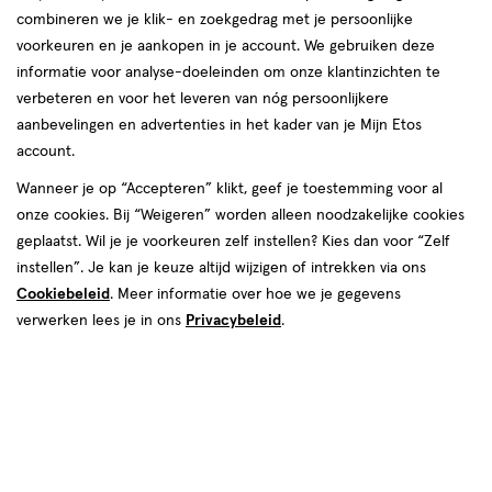
combineren we je klik- en zoekgedrag met je persoonlijke
Instellingen aanpassen
voorkeuren en je aankopen in je account. We gebruiken deze
informatie voor analyse-doeleinden om onze klantinzichten te
verbeteren en voor het leveren van nóg persoonlijkere
aanbevelingen en advertenties in het kader van je Mijn Etos
account.
Video
Wanneer je op “Accepteren” klikt, geef je toestemming voor al
€ 11.95
11
.
95
onze cookies. Bij “Weigeren” worden alleen noodzakelijke cookies
geplaatst. Wil je je voorkeuren zelf instellen? Kies dan voor “Zelf
Spaar 4 Air Miles
instellen”. Je kan je keuze altijd wijzigen of intrekken via ons
Cookiebeleid
. Meer informatie over hoe we je gegevens
Online op voorraad
verwerken lees je in ons
Privacybeleid
.
Voor 22:00 besteld, maandag in huis
1
In mijn winkelmandje
verhoog
aantal
met