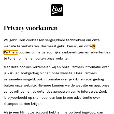
ga
Voor 22:00 uur besteld,
morgen in huis
naar
de
Menu
hoofd
Zoeken
Privacy voorkeuren
content
›
›
ga
Interactie
naar
Wij gebruiken cookies (en vergelijkbare technieken) om onze
Je
Blush
Alles van MOIRA
met
de
website te verbeteren. Daarnaast gebruiken wij en onze
8
bent
Moira Marvelous Baked Blush 002
dit
zoekbalk
Partners
cookies om je persoonlijke aanbevelingen en advertenties
ers
Weleda
hier:
veld
ga
Cinnamon Roll
te tonen binnen en buiten onze website.
opent
naar
Met deze cookies verzamelen wij en onze Partners informatie over
een
de
45
45 GR
je klik- en zoekgedrag binnen onze website. Onze Partners
volledig
GR,
footer
verzamelen mogelijk ook informatie over je klik- en zoekgedrag
venster
buiten onze website. Hiermee kunnen we de website en app, onze
toevoegen
met
aanbevelingen en advertenties aanpassen aan je interesses. Zoek
aan
geavanceerde
je bijvoorbeeld op shampoo, dan kun je een advertentie over
verlanglijst
zoekopties
shampoo te zien krijgen.
Als je een Mijn Etos account hebt en hierop bent ingelogd, dan