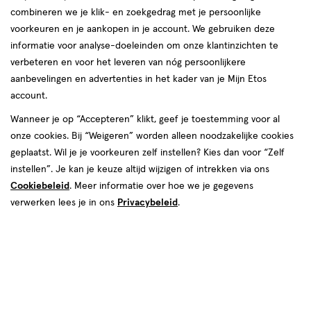
combineren we je klik- en zoekgedrag met je persoonlijke
Instellingen aanpassen
voorkeuren en je aankopen in je account. We gebruiken deze
informatie voor analyse-doeleinden om onze klantinzichten te
verbeteren en voor het leveren van nóg persoonlijkere
aanbevelingen en advertenties in het kader van je Mijn Etos
account.
Video
Wanneer je op “Accepteren” klikt, geef je toestemming voor al
€ 13.95
13
.
95
onze cookies. Bij “Weigeren” worden alleen noodzakelijke cookies
geplaatst. Wil je je voorkeuren zelf instellen? Kies dan voor “Zelf
Spaar 5 Air Miles
instellen”. Je kan je keuze altijd wijzigen of intrekken via ons
Cookiebeleid
. Meer informatie over hoe we je gegevens
Online op voorraad
verwerken lees je in ons
Privacybeleid
.
Vóór 22:00 uur besteld, morgen in huis
1
In mijn winkelmandje
verhoog
aantal
met