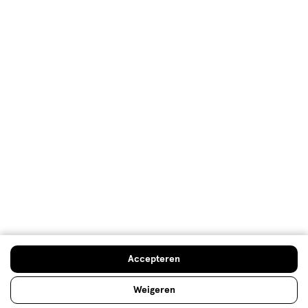
Klantenservice
Advies & Inspiratie
Etos Folder
Mijn Etos voordelen
Welkomstkorting
10% korting op véél Etos eigen merk-producten
Accepteren
Digitaal zegels sparen
Verjaardagskorting
Weigeren