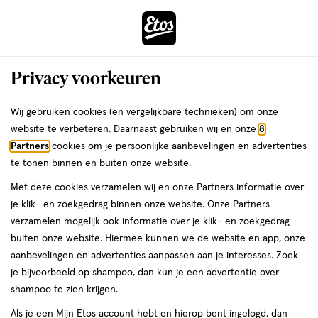
ga
Voor 22:00 uur besteld,
morgen in huis
naar
de
Menu
hoofd
Zoeken
Privacy voorkeuren
content
›
›
ga
Interactie
naar
Wij gebruiken cookies (en vergelijkbare technieken) om onze
Je
Omega 3 Visolie
Alles van Möller’s
met
de
website te verbeteren. Daarnaast gebruiken wij en onze
8
bent
Möller’s Omega 3 Tutti Frutti 250 ML
dit
zoekbalk
Partners
cookies om je persoonlijke aanbevelingen en advertenties
ers
Weleda
hier:
veld
ga
te tonen binnen en buiten onze website.
250
5
250 ML
olie
5/5
(1)
opent
naar
Met deze cookies verzamelen wij en onze Partners informatie over
ML,
van
een
de
olie
je klik- en zoekgedrag binnen onze website. Onze Partners
5
volledig
footer
verzamelen mogelijk ook informatie over je klik- en zoekgedrag
toevoegen
sterren
venster
buiten onze website. Hiermee kunnen we de website en app, onze
aan
op
met
aanbevelingen en advertenties aanpassen aan je interesses. Zoek
verlanglijst
basis
geavanceerde
je bijvoorbeeld op shampoo, dan kun je een advertentie over
van
zoekopties
shampoo te zien krijgen.
1
reviews
Als je een Mijn Etos account hebt en hierop bent ingelogd, dan