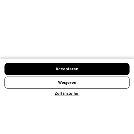
Prijs
Prijs, 4.0 van 5
4.0
Gebruiksgemak
Gebruiksgemak, 5.0 van 5
5.0
Behulpzaam?
(
5
)
(
0
)
Melden
Doe de gratis check
Accepteren
Hoe controleren en plaatsen wij reviews?
Weigeren
Zelf instellen
Op zoek naar iets anders?
Assortiment
Omega 3 Visolie