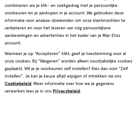
combineren we je klik- en zoekgedrag met je persoonlijke
voorkeuren en je aankopen in je account. We gebruiken deze
informatie voor analyse-doeleinden om onze klantinzichten te
€ 28.79
28
.
verbeteren en voor het leveren van nóg persoonlijkere
79
aanbevelingen en advertenties in het kader van je Mijn Etos
account.
Spaar 11 Air Miles
Wanneer je op “Accepteren” klikt, geef je toestemming voor al
Online bijna uitverkocht
onze cookies. Bij “Weigeren” worden alleen noodzakelijke cookies
Vóór 22:00 uur besteld, morgen in huis
geplaatst. Wil je je voorkeuren zelf instellen? Kies dan voor “Zelf
instellen”. Je kan je keuze altijd wijzigen of intrekken via ons
Cookiebeleid
. Meer informatie over hoe we je gegevens
1
In mijn winkelmandje
verhoog
verwerken lees je in ons
Privacybeleid
.
aantal
met
één
,
Bijna
Gratis
bezorging vanaf €35
uitverkocht!