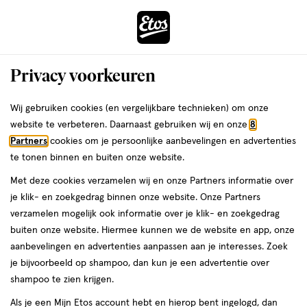
ga
Voor 22:00 uur besteld,
morgen in huis
naar
de
Menu
hoofd
Zoeken
Privacy voorkeuren
content
›
›
ga
Interactie
naar
Wij gebruiken cookies (en vergelijkbare technieken) om onze
Je
Omega 3 Visolie
Alles van Möller’s
met
de
website te verbeteren. Daarnaast gebruiken wij en onze
8
bent
Möller's Omega 3 Citroen 250 ML
dit
zoekbalk
Partners
cookies om je persoonlijke aanbevelingen en advertenties
ers
Weleda
hier:
veld
ga
te tonen binnen en buiten onze website.
250
5
250 ML
olie
5/5
(1)
opent
naar
Met deze cookies verzamelen wij en onze Partners informatie over
ML,
van
een
de
olie
je klik- en zoekgedrag binnen onze website. Onze Partners
5
volledig
footer
verzamelen mogelijk ook informatie over je klik- en zoekgedrag
toevoegen
sterren
venster
buiten onze website. Hiermee kunnen we de website en app, onze
aan
op
met
aanbevelingen en advertenties aanpassen aan je interesses. Zoek
verlanglijst
basis
geavanceerde
je bijvoorbeeld op shampoo, dan kun je een advertentie over
van
zoekopties
shampoo te zien krijgen.
1
reviews
Als je een Mijn Etos account hebt en hierop bent ingelogd, dan