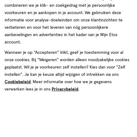
combineren we je klik- en zoekgedrag met je persoonlijke
voorkeuren en je aankopen in je account. We gebruiken deze
informatie voor analyse-doeleinden om onze klantinzichten te
€ 28.79
28
.
verbeteren en voor het leveren van nóg persoonlijkere
79
aanbevelingen en advertenties in het kader van je Mijn Etos
account.
Spaar 11 Air Miles
Wanneer je op “Accepteren” klikt, geef je toestemming voor al
Online op voorraad
onze cookies. Bij “Weigeren” worden alleen noodzakelijke cookies
Vóór 22:00 uur besteld, morgen in huis
geplaatst. Wil je je voorkeuren zelf instellen? Kies dan voor “Zelf
instellen”. Je kan je keuze altijd wijzigen of intrekken via ons
Cookiebeleid
. Meer informatie over hoe we je gegevens
1
In mijn winkelmandje
verhoog
verwerken lees je in ons
Privacybeleid
.
aantal
met
één
,
Bijna
Gratis
bezorging vanaf €35
uitverkocht!