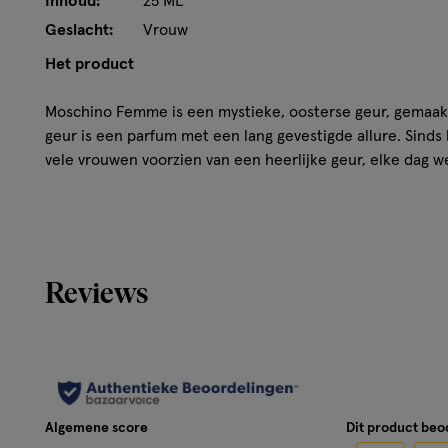
Inhoud:
25 ML
Geslacht:
Vrouw
Het product
Moschino Femme is een mystieke, oosterse geur, gemaak
geur is een parfum met een lang gevestigde allure. Sinds h
vele vrouwen voorzien van een heerlijke geur, elke dag w
De flacon heeft een klassieke look en doet denken aan ee
prachtige parel omringd door gouden inkepingen. De geu
graag gezien wordt en veel zelfvertrouwen heeft.
Reviews
* Topnoot: oregano, koriander, galbanum
* Hartnoot: nootmuskaat, anjer, sandelhout, gardenia, pat
* Basisnoot: amber, musk, vanille
Algemene score
Dit product be
Gebruik