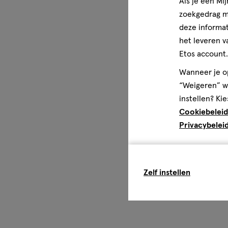
Als je een Mi
zoekgedrag me
deze informat
het leveren v
Etos account.
Wanneer je op
“Weigeren” wo
instellen? Kie
Cookiebeleid
Privacybelei
Zelf instellen