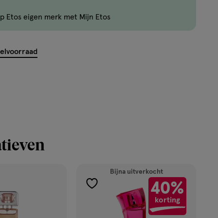
zijn
p Etos eigen merk met Mijn Etos
nog
maar
7
kelvoorraad
producten
op
voorraad.
tieven
Bijna uitverkocht
40%
toevoegen
korting
aan
verlanglijst