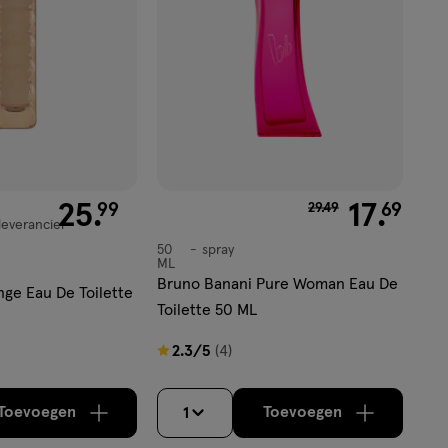
99
25
.
van € 29.49 voor € 
17
.
99
69
29
.
49
leverancier
50
spray
spray
ML
Bruno Banani Pure Woman Eau De
ge Eau De Toilette
Toilette 50 ML
2.3
2.3/5
(4)
van
5
Toevoegen
Toevoegen
1
verhoog aantal met één
,
Bijna uitverkocht!
verhoog aantal m
Er zijn nog
sterren