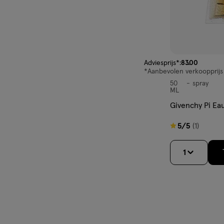
van € 83.00 voor € 51.
Adviesprijs*:
83
.
00
*Aanbevolen verkoopprijs
50
spray
spray
ML
Givenchy Pi Ea
5
5/5
(1)
van
5
1
sterren
op
basis
van
1