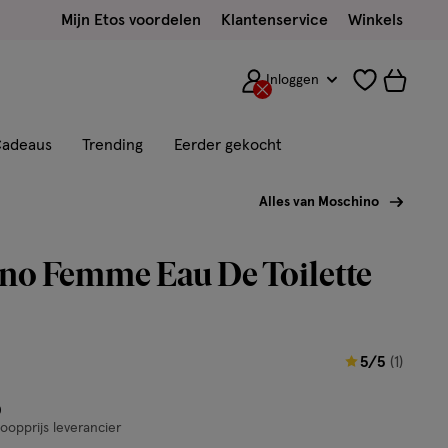
Mijn Etos voordelen
Klantenservice
Winkels
Inloggen
adeaus
Trending
Eerder gekocht
Alles van Moschino
no Femme Eau De Toilette
5
5/5
(1)
van
or € 21.99
0
5
opprijs leverancier
sterren