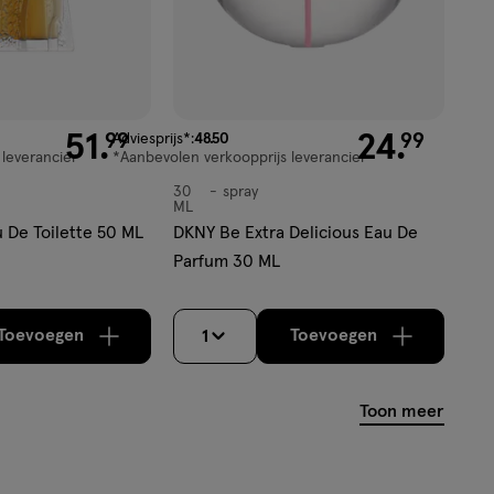
99
51
.
van € 48.50 voor € 24.99
24
.
99
99
Adviesprijs*:
48
.
50
 leverancier
*Aanbevolen verkoopprijs leverancier
30
spray
spray
ML
u De Toilette 50 ML
DKNY Be Extra Delicious Eau De
Parfum 30 ML
Toevoegen
Toevoegen
1
verhoog aantal met één
,
Bijna uitverkocht!
verhoog aantal m
Er zijn nog
Toon meer