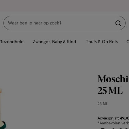
Zoeken
Interactie
met
Gezondheid
Zwanger, Baby & Kind
Thuis & Op Reis
C
dit
veld
opent
een
Moschi
volledig
venster
25 ML
met
geavanceerde
25
25 ML
zoekopties
ML,
van € 49.00 vo
Adviesprijs*:
49
.
0
*Aanbevolen verko