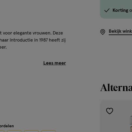
Korting
o
Bekijk win
t voor elegante vrouwen. Deze
aar introductie in 1987 heeft zij
eer.
n wijnfles. Op de dop zit een
r is gemaakt voor de vrouw die
Alterna
chouli, peper, ylang-ylang, roos
toevoegen
aan
oordelen
verlanglijst