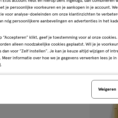
jn Etos account hebt en hierop bent ingelogd, dan combineren w
*Aanbevolen verkoopprijs 
t je persoonlijke voorkeuren en je aankopen in je account. W
30
spray
spray
ML
ie voor analyse-doeleinden om onze klantinzichten te verbeter
Viktor & Rolf 
an nóg persoonlijkere aanbevelingen en advertenties in het kade
parfum 30 ML
 “Accepteren” klikt, geef je toestemming voor al onze cookies. 
5
5/5
(1)
rden alleen noodzakelijke cookies geplaatst. Wil je je voorkeur
van
s dan voor “Zelf instellen”. Je kan je keuze altijd wijzigen of int
5
1
. Meer informatie over hoe we je gegevens verwerken lees je in
sterren
d
.
op
basis
van
toevoegen
1
aan
Weigeren
reviews
verlanglijst