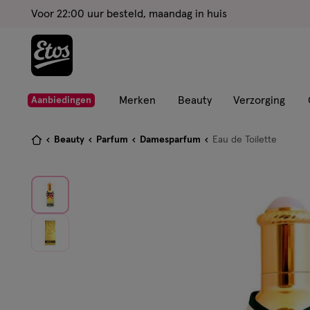
ga
Voor 22:00 uur besteld, maandag in huis
naar
de
hoofd
content
ga
Merken
Beauty
Verzorging
Aanbiedingen
naar
de
Je
Beauty
Parfum
Damesparfum
Eau de Toilette
zoekbalk
bent
ga
hier:
naar
de
footer