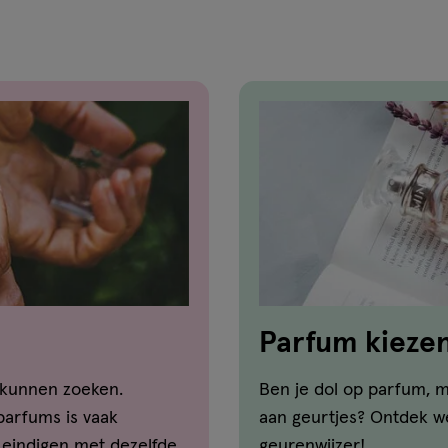
reviews
Parfum kiezen:
 kunnen zoeken.
Ben je dol op parfum, m
parfums is vaak
aan geurtjes? Ontdek we
eindigen met dezelfde
geurenwijzer!