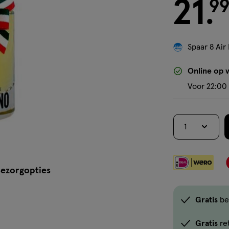
21
9
.
Spaar 8 Air 
Online op 
Voor 22:00 
1
ezorgopties
Gratis
be
Gratis
re