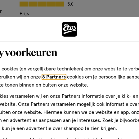
Kwaliteit, 5.0 van 5
5.0
op
r
basis
Prijs
van
Prijs, 5.0 van 5
Andere
5.0
5
den
Gebruiksgemak
reviews
Gebruiksgemak, 5.0 van 5
5.0
Bijna 
y voorkeuren
toevoegen
aan
 cookies (en vergelijkbare technieken) om onze website te verb
verlanglijst
bruiken wij en onze
8 Partners
cookies om je persoonlijke aanb
te tonen binnen en buiten onze website.
ies verzamelen wij en onze Partners informatie over je klik- e
ebsite. Onze Partners verzamelen mogelijk ook informatie over 
uiten onze website. Hiermee kunnen we de website en app, on
 en advertenties aanpassen aan je interesses. Zoek je bijvoorb
kun je een advertentie over shampoo te zien krijgen.
van € 85.00 voor € 57.
Adviesprijs*:
85
.
00