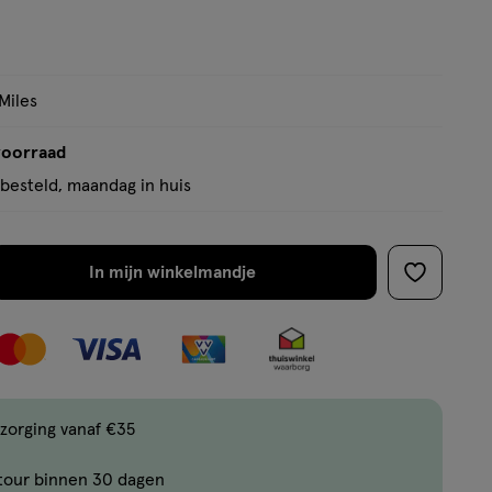
9
op
basis
van
Miles
1
reviews
voorraad
besteld, maandag in huis
In mijn winkelmandje
verhoog
toevoege
aantal
aan
met
verlanglijs
één
,
Bijna
zorging vanaf €35
uitverkocht!
tour binnen 30 dagen
Er