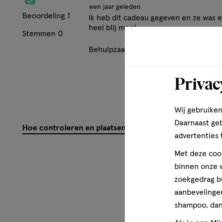
een jaar geleden
Beoordeling
1
Ik heb dit cadeau gegeven en ze was e
heel blij mee!
Stemmen
0
Behulpzaam?
(
0
)
(
0
)
Mel
Privac
Wij gebruiken
Daarnaast ge
Hoe controleren en plaatsen wij reviews?
advertenties 
Met deze cook
binnen onze w
zoekgedrag b
aanbevelingen
shampoo, dan 