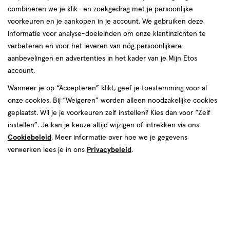
combineren we je klik- en zoekgedrag met je persoonlijke
voorkeuren en je aankopen in je account. We gebruiken deze
informatie voor analyse-doeleinden om onze klantinzichten te
verbeteren en voor het leveren van nóg persoonlijkere
aanbevelingen en advertenties in het kader van je Mijn Etos
account.
Wanneer je op “Accepteren” klikt, geef je toestemming voor al
€ 17.49
17
.
49
onze cookies. Bij “Weigeren” worden alleen noodzakelijke cookies
geplaatst. Wil je je voorkeuren zelf instellen? Kies dan voor “Zelf
Spaar 6 Air Miles
instellen”. Je kan je keuze altijd wijzigen of intrekken via ons
Cookiebeleid
. Meer informatie over hoe we je gegevens
verwerken lees je in ons
Privacybeleid
.
1
In mijn winkelmandje
verhoog
aantal
met
één
,
Bijna
Gratis
bezorging vanaf €35