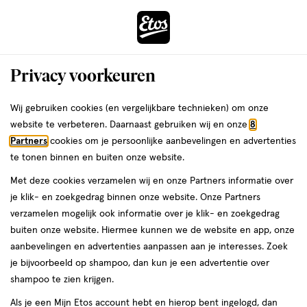
ga
Voor 22:00 uur besteld,
morgen in huis
naar
de
Menu
hoofd
Zoeken
Privacy voorkeuren
content
›
›
ga
Interactie
naar
Wij gebruiken cookies (en vergelijkbare technieken) om onze
Je
Vrouw
Alles van Multigyn
met
de
website te verbeteren. Daarnaast gebruiken wij en onze
8
bent
Multi-Gyn HydraCare Vaginale
dit
zoekbalk
Partners
cookies om je persoonlijke aanbevelingen en advertenties
ers
Weleda
hier:
veld
ga
Droogheid 50 ML
te tonen binnen en buiten onze website.
opent
naar
Met deze cookies verzamelen wij en onze Partners informatie over
een
de
50
50 ML
gel
je klik- en zoekgedrag binnen onze website. Onze Partners
volledig
ML,
footer
verzamelen mogelijk ook informatie over je klik- en zoekgedrag
venster
gel
buiten onze website. Hiermee kunnen we de website en app, onze
toevoegen
met
aanbevelingen en advertenties aanpassen aan je interesses. Zoek
aan
geavanceerde
je bijvoorbeeld op shampoo, dan kun je een advertentie over
verlanglijst
zoekopties
shampoo te zien krijgen.
Als je een Mijn Etos account hebt en hierop bent ingelogd, dan