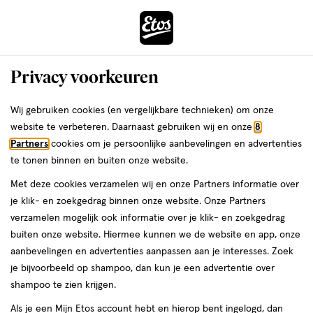
ga
Voor 22:00 uur besteld,
morgen in huis
naar
de
Menu
hoofd
Zoeken
Privacy voorkeuren
content
›
›
ga
Etos
Interactie
naar
Wij gebruiken cookies (en vergelijkbare technieken) om onze
met
de
website te verbeteren. Daarnaast gebruiken wij en onze
8
Drogist
dit
zoekbalk
Partners
cookies om je persoonlijke aanbevelingen en advertenties
ers
Weleda
veld
ga
te tonen binnen en buiten onze website.
|
opent
naar
Met deze cookies verzamelen wij en onze Partners informatie over
een
de
Alles
je klik- en zoekgedrag binnen onze website. Onze Partners
volledig
footer
verzamelen mogelijk ook informatie over je klik- en zoekgedrag
venster
om
buiten onze website. Hiermee kunnen we de website en app, onze
met
aanbevelingen en advertenties aanpassen aan je interesses. Zoek
geavanceerde
je
je bijvoorbeeld op shampoo, dan kun je een advertentie over
zoekopties
shampoo te zien krijgen.
mooi
Zóóómerdeals tot wel 70%
Als je een Mijn Etos account hebt en hierop bent ingelogd, dan