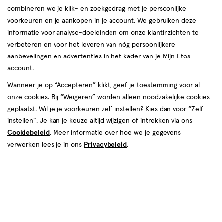
korting!
te
combineren we je klik- en zoekgedrag met je persoonlijke
Zóóóveel voordeel deze zomer bij etos op o.a. NIVEA, Oral-B
voorkeuren en je aankopen in je account. We gebruiken deze
voelen.
en Biodermal.
informatie voor analyse-doeleinden om onze klantinzichten te
verbeteren en voor het leveren van nóg persoonlijkere
Shop deals
Van
aanbevelingen en advertenties in het kader van je Mijn Etos
account.
Snel shoppen
binnen
Wanneer je op “Accepteren” klikt, geef je toestemming voor al
en
onze cookies. Bij “Weigeren” worden alleen noodzakelijke cookies
Lichaams­verzorging
Make-up
geplaatst. Wil je je voorkeuren zelf instellen? Kies dan voor “Zelf
van
instellen”. Je kan je keuze altijd wijzigen of intrekken via ons
Cookiebeleid
. Meer informatie over hoe we je gegevens
Vitamines & supple­
buiten.
Gezichts­verzorging
verwerken lees je in ons
Privacybeleid
.
menten
Haar­verzorging
Mond­hygiëne
Zonnebrand &
Verschonen
Aftersun