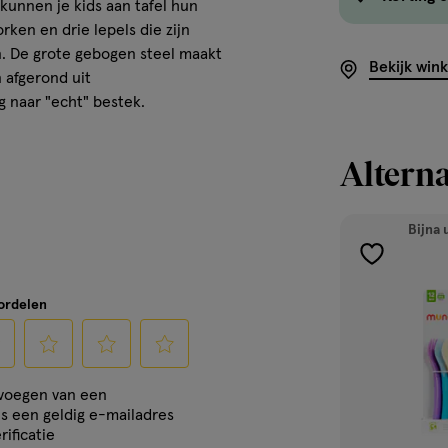
kunnen je kids aan tafel hun
ken en drie lepels die zijn
n. De grote gebogen steel maakt
Bekijk win
 afgerond uit
g naar "echt" bestek.
Alterna
Bijna 
toevoegen
aan
oordelen
verlanglijst
cteer
Selecteer
Selecteer
Selecteer
evoegen van een
om
om
om
is een geldig e-mailadres
het
het
het
rificatie