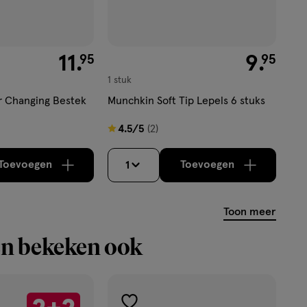
€ 11.95
11
.
€ 9.95
9
.
95
95
1 stuk
r Changing Bestek
Munchkin Soft Tip Lepels 6 stuks
4.5
4.5/5
(2)
van
5
Toevoegen
Toevoegen
1
verhoog aantal met één
,
Bijna uitverkocht!
verhoog aantal m
Er zijn nog
sterren
op
Toon meer
basis
van
n bekeken ook
2
reviews