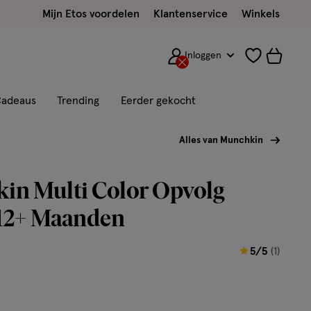
Mijn Etos voordelen
Klantenservice
Winkels
Inloggen
adeaus
Trending
Eerder gekocht
Alles van Munchkin
in Multi Color Opvolg
 12+ Maanden
5
5/5
(1)
van
5
sterren