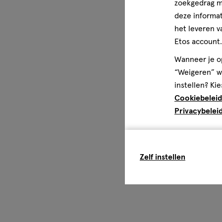
zoekgedrag me
deze informat
het leveren v
Etos account.
Wanneer je op
“Weigeren” wo
instellen? Kie
Cookiebeleid
Privacybelei
Zelf instellen