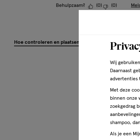
Behulpzaam?
(
0
)
(
0
)
Mel
Privac
Hoe controleren en plaatsen wij reviews?
Wij gebruiken
Daarnaast ge
advertenties 
Met deze cook
binnen onze w
zoekgedrag b
aanbevelingen
shampoo, dan 
Als je een Mi