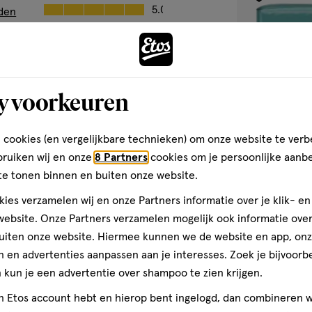
toevoegen
Gebruiksgemak, 5.0 van 5
5.0
den
aan
verlanglijst
y voorkeuren
 cookies (en vergelijkbare technieken) om onze website te verb
bruiken wij en onze
8 Partners
cookies om je persoonlijke aanb
te tonen binnen en buiten onze website.
ies verzamelen wij en onze Partners informatie over je klik- e
Maat
29
Maat
ebsite. Onze Partners verzamelen mogelijk ook informatie over 
4
stuks
4,
uiten onze website. Hiermee kunnen we de website en app, on
Pampers Baby D
 en advertenties aanpassen aan je interesses. Zoek je bijvoorb
9-14 kg 29 stuk
kun je een advertentie over shampoo te zien krijgen.
4.7
4.7/5
(134)
jn Etos account hebt en hierop bent ingelogd, dan combineren w
van