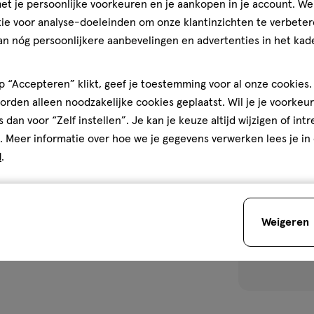
Bekijk alle varian
t je persoonlijke voorkeuren en je aankopen in je account. W
5
ie voor analyse-doeleinden om onze klantinzichten te verbeter
sterren
an nóg persoonlijkere aanbevelingen en advertenties in het kade
4
op
basis
 “Accepteren” klikt, geef je toestemming voor al onze cookies. 
van
rden alleen noodzakelijke cookies geplaatst. Wil je je voorkeur
134
toevoegen
s dan voor “Zelf instellen”. Je kan je keuze altijd wijzigen of int
reviews
aan
. Meer informatie over hoe we je gegevens verwerken lees je in
verlanglijst
d
.
Weigeren