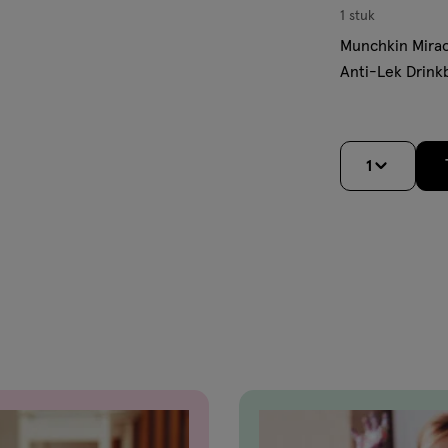
1 stuk
Munchkin Mirac
Anti-Lek Drink
1