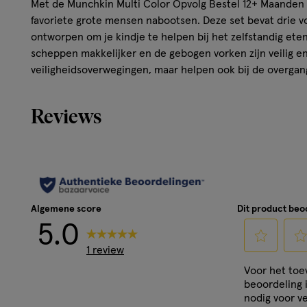
Met de Munchkin Multi Color Opvolg Bestel 12+ Maanden 
favoriete grote mensen nabootsen. Deze set bevat drie vor
ontworpen om je kindje te helpen bij het zelfstandig ete
scheppen makkelijker en de gebogen vorken zijn veilig en
veiligheidsoverwegingen, maar helpen ook bij de overgan
Reviews
Algemene score
Dit product be
5.0
1 review
Selecteer
Sele
Voor het to
om
om
beoordeling 
het
het
nodig voor ve