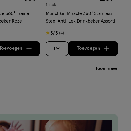
1 stuk
le 360° Trainer
Munchkin Miracle 360° Stainless
beker Roze
Steel Anti-Lek Drinkbeker Assorti
5
5/5
(4)
van
5
Toevoegen
Toevoegen
1
verhoog aantal met één
,
Limiet bereikt.
verhoog aantal m
Je kan maximaa
sterren
op
Toon meer
basis
van
4
reviews