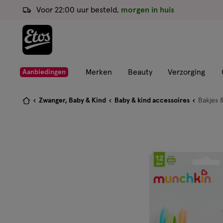
ga
Voor 22:00 uur besteld,
morgen in huis
naar
de
hoofd
content
ga
Merken
Beauty
Verzorging
Aanbiedingen
naar
de
Je
Zwanger, Baby & Kind
Baby & kind accessoires
Bakjes &
zoekbalk
bent
ga
hier:
naar
de
footer