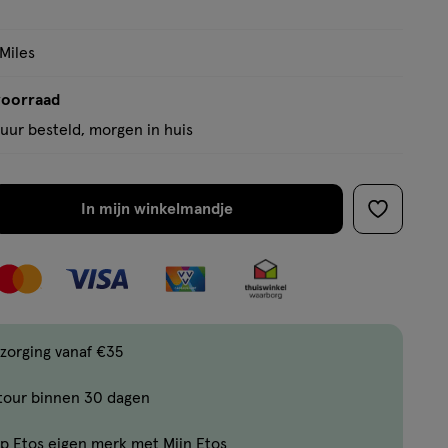
op
basis
 Miles
van
1
voorraad
reviews
uur besteld, morgen in huis
In mijn winkelmandje
verhoog
toevoege
aantal
aan
met
verlanglijs
één
,
Bijna
zorging vanaf €35
uitverkocht!
tour binnen 30 dagen
Er
zijn
p Etos eigen merk met Mijn Etos