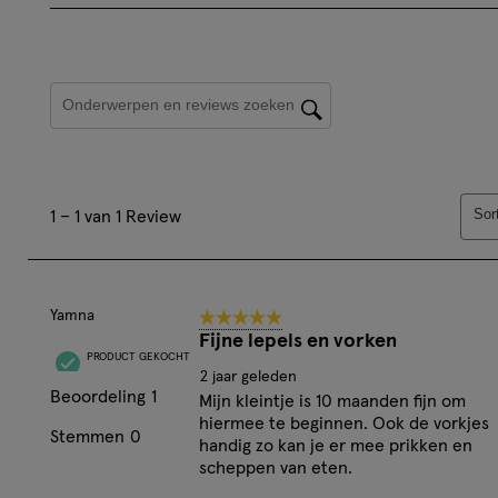
artikel
artik
te
te
beoordelen
beoo
Onderwerpen en beoordelingen zoeken per regio
met
met
1
2
ster.
ster
Hiermee
Hie
1
open
ope
Sor
1
–
1 van 1
Review
tot
je
je
1
een
een
van
vragenformul
vrag
1
Yamna
5 van 5 sterren.
Review.
Fijne lepels en vorken
PRODUCT GEKOCHT
2 jaar geleden
Beoordeling
1
Mijn kleintje is 10 maanden fijn om
hiermee te beginnen. Ook de vorkjes
Stemmen
0
handig zo kan je er mee prikken en
scheppen van eten.