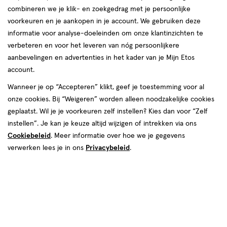
combineren we je klik- en zoekgedrag met je persoonlijke
Instellingen aanpassen
voorkeuren en je aankopen in je account. We gebruiken deze
informatie voor analyse-doeleinden om onze klantinzichten te
verbeteren en voor het leveren van nóg persoonlijkere
aanbevelingen en advertenties in het kader van je Mijn Etos
account.
Video
Wanneer je op “Accepteren” klikt, geef je toestemming voor al
€ 24.99
24
.
99
onze cookies. Bij “Weigeren” worden alleen noodzakelijke cookies
geplaatst. Wil je je voorkeuren zelf instellen? Kies dan voor “Zelf
Spaar 9 Air Miles
instellen”. Je kan je keuze altijd wijzigen of intrekken via ons
Cookiebeleid
. Meer informatie over hoe we je gegevens
Online bijna uitverkocht
verwerken lees je in ons
Privacybeleid
.
Vóór 22:00 uur besteld, morgen in huis
1
In mijn winkelmandje
verhoog
aantal
met