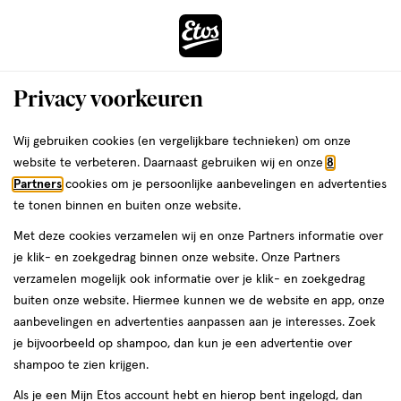
ga
Voor 22:00 uur besteld,
morgen in huis
naar
de
Menu
hoofd
Zoeken
Privacy voorkeuren
content
›
›
ga
Interactie
naar
Wij gebruiken cookies (en vergelijkbare technieken) om onze
Je
Borstvoeding
Alles van My Expert Midwife
met
de
website te verbeteren. Daarnaast gebruiken wij en onze
8
bent
My Expert Midwife Colostrum
dit
zoekbalk
Partners
cookies om je persoonlijke aanbevelingen en advertenties
ers
Weleda
hier:
veld
ga
Harvesting Kit
te tonen binnen en buiten onze website.
opent
naar
Met deze cookies verzamelen wij en onze Partners informatie over
een
de
1
1 stuk
je klik- en zoekgedrag binnen onze website. Onze Partners
volledig
stuk,
footer
verzamelen mogelijk ook informatie over je klik- en zoekgedrag
venster
buiten onze website. Hiermee kunnen we de website en app, onze
toevoegen
met
aanbevelingen en advertenties aanpassen aan je interesses. Zoek
aan
geavanceerde
je bijvoorbeeld op shampoo, dan kun je een advertentie over
verlanglijst
zoekopties
shampoo te zien krijgen.
Als je een Mijn Etos account hebt en hierop bent ingelogd, dan