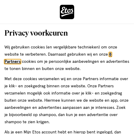
ga
Voor 22:00 uur besteld,
morgen in huis
naar
de
Menu
hoofd
Zoeken
Privacy voorkeuren
content
›
›
ga
Interactie
naar
Wij gebruiken cookies (en vergelijkbare technieken) om onze
Je
Voetverzorging
Alles van Mycosan
met
de
website te verbeteren. Daarnaast gebruiken wij en onze
8
bent
Mycosan Kalknagel Behandelset 5 ML
dit
zoekbalk
Partners
cookies om je persoonlijke aanbevelingen en advertenties
ers
Weleda
hier:
veld
ga
te tonen binnen en buiten onze website.
medisch
5
medisch hulpmiddel
5 ML
5/5
(1)
opent
naar
Met deze cookies verzamelen wij en onze Partners informatie over
hulpmiddel,
van
een
de
5
je klik- en zoekgedrag binnen onze website. Onze Partners
5
20%
volledig
footer
ML,
verzamelen mogelijk ook informatie over je klik- en zoekgedrag
toevoegen
sterren
korting
venster
buiten onze website. Hiermee kunnen we de website en app, onze
aan
op
met
aanbevelingen en advertenties aanpassen aan je interesses. Zoek
verlanglijst
basis
geavanceerde
je bijvoorbeeld op shampoo, dan kun je een advertentie over
van
zoekopties
shampoo te zien krijgen.
1
reviews
Als je een Mijn Etos account hebt en hierop bent ingelogd, dan