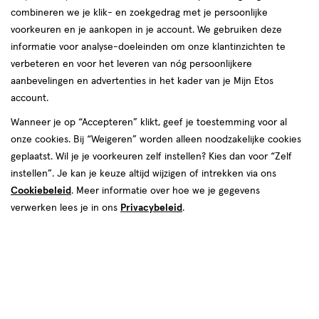
Instellingen aanpassen
combineren we je klik- en zoekgedrag met je persoonlijke
voorkeuren en je aankopen in je account. We gebruiken deze
informatie voor analyse-doeleinden om onze klantinzichten te
verbeteren en voor het leveren van nóg persoonlijkere
Video
aanbevelingen en advertenties in het kader van je Mijn Etos
account.
van € 26.99 voor € 21.59
26
.
99
20% korting
Product
Wanneer je op “Accepteren” klikt, geef je toestemming voor al
21
.
59
badge
onze cookies. Bij “Weigeren” worden alleen noodzakelijke cookies
Je bespaart €5,40
tooltip
geplaatst. Wil je je voorkeuren zelf instellen? Kies dan voor “Zelf
instellen”. Je kan je keuze altijd wijzigen of intrekken via ons
Spaar 8 Air Miles
Cookiebeleid
. Meer informatie over hoe we je gegevens
verwerken lees je in ons
Privacybeleid
.
Online op voorraad
Vóór 22:00 uur besteld, morgen in huis
1
In mijn winkelmandje
verhoog
aantal