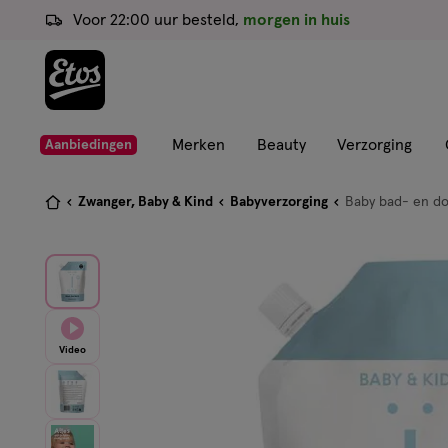
ga
Voor 22:00 uur besteld,
morgen in huis
naar
de
hoofd
content
ga
Merken
Beauty
Verzorging
Aanbiedingen
naar
de
Je
Zwanger, Baby & Kind
Babyverzorging
Baby bad- en do
zoekbalk
bent
ga
hier:
naar
de
footer
Video