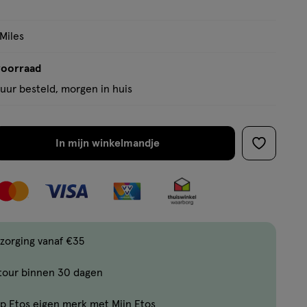
op
basis
 Miles
van
29
voorraad
reviews
uur besteld, morgen in huis
In mijn winkelmandje
verhoog
toevoege
aantal
aan
met
verlanglijs
één
,
Bijna
zorging vanaf €35
uitverkocht!
tour binnen 30 dagen
Er
zijn
p Etos eigen merk met Mijn Etos