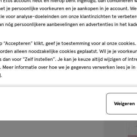
jn Etos account hebt en hierop bent ingelogd, dan combineren w
200
gel
gel
t je persoonlijke voorkeuren en je aankopen in je account. W
ML
ie voor analyse-doeleinden om onze klantinzichten te verbeter
Naïf Baby & Ki
an nóg persoonlijkere aanbevelingen en advertenties in het kade
Shampoo 200 
4.7
4.7/5
(63)
 “Accepteren” klikt, geef je toestemming voor al onze cookies. 
van
rden alleen noodzakelijke cookies geplaatst. Wil je je voorkeur
5
1
s dan voor “Zelf instellen”. Je kan je keuze altijd wijzigen of int
sterren
. Meer informatie over hoe we je gegevens verwerken lees je in
op
d
.
basis
van
toevoegen
63
aan
reviews
Weigeren
verlanglijst