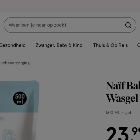
Zoeken
Interactie
met
Gezondheid
Zwanger, Baby & Kind
Thuis & Op Reis
C
dit
veld
ucheverzorging
opent
een
Naïf Ba
volledig
venster
Wasgel
met
geavanceerde
500
500 ML
gel
zoekopties
ML,
gel
23
€ 23.99
9
.