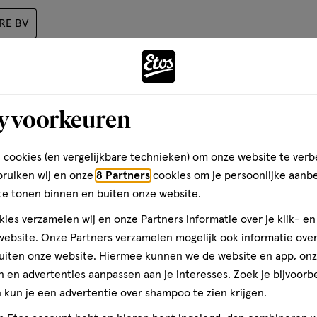
midopropyl Betaine, Glycerin,
basis
ARE BV
ed) Extract, Glyceryl Oleate,
van
m Levulinate, Sodium Anisate,
Andere
25
 Hydroxide
reviews
y voorkeuren
toevoegen
k staat aan 20 vrachtwagens
aan
verlanglijst
 cookies (en vergelijkbare technieken) om onze website te verb
bruiken wij en onze
8 Partners
cookies om je persoonlijke aanb
te tonen binnen en buiten onze website.
ies verzamelen wij en onze Partners informatie over je klik- e
ebsite. Onze Partners verzamelen mogelijk ook informatie over 
uiten onze website. Hiermee kunnen we de website en app, on
 en advertenties aanpassen aan je interesses. Zoek je bijvoorb
kun je een advertentie over shampoo te zien krijgen.