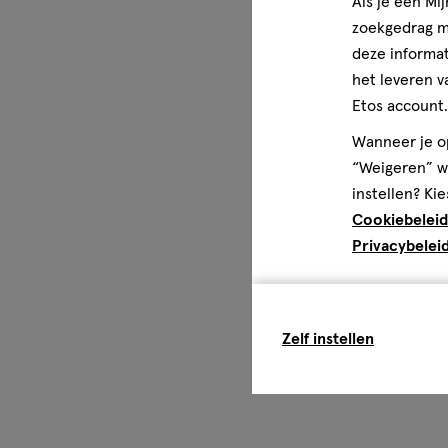
Als je een Mi
zoekgedrag me
deze informat
het leveren v
Etos account.
Wanneer je op
“Weigeren” wo
instellen? Kie
Cookiebeleid
Privacybelei
Zelf instellen