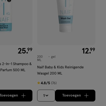
€ 25.99
25
.
€ 12.99
12
.
99
99
200
gel
gel
ML
ds 2-In-1 Shampoo &
Naïf Baby & Kids Reinigende
Parfum 500 ML
Wasgel 200 ML
4.8
4.8/5
(76)
van
5
Toevoegen
Toevoegen
1
verhoog aantal met één
,
Limiet bereikt.
verhoog aantal m
Je kan maximaa
sterren