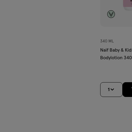
340 ML
Naïf Baby & Ki
Bodylotion 34
1