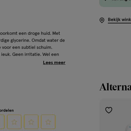
Bekijk win
 voorkomt een droge huid. Met
rdige glycerine. Omdat water de
e voor een subtiel schuim.
jeuk. Geen irritatie. Wel een
vullen betekent minder
 verpakkingen verminderen we
Alterna
 Beter voor de volgende
zachte geur die vrij is van de
oordelen
toevoegen
t. Ook zijn ze vrij van SLES en
aan
verlanglijst