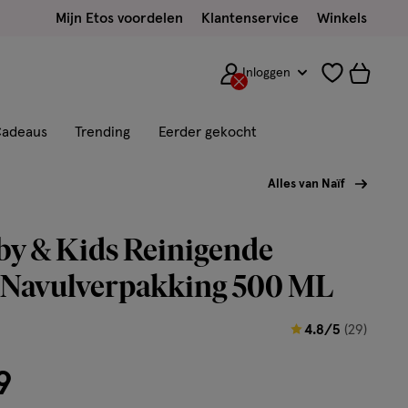
Mijn Etos voordelen
Klantenservice
Winkels
Inloggen
adeaus
Trending
Eerder gekocht
Alles van Naïf
by & Kids Reinigende
 Navulverpakking 500 ML
4.8
4.8/5
(29)
van
9
5
sterren