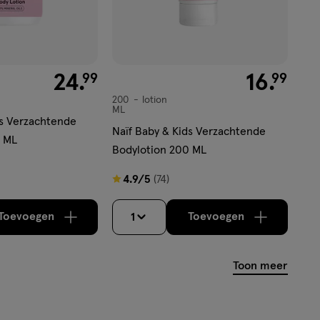
€ 24.99
24
.
€ 16.99
16
.
99
99
200
lotion
lotion
ML
ds Verzachtende
Naïf Baby & Kids Verzachtende
0 ML
Bodylotion 200 ML
4.9
4.9/5
(74)
van
5
Toevoegen
Toevoegen
1
verhoog aantal met één
,
Bijna uitverkocht!
verhoog aantal m
Er zijn nog
sterren
op
Toon meer
basis
van
74