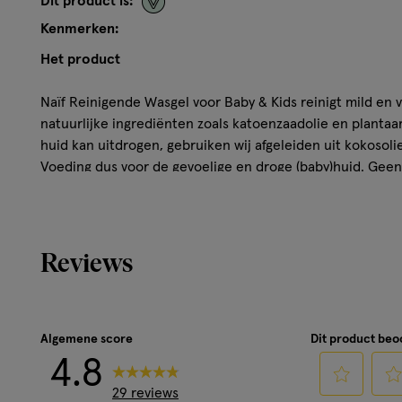
Dit product is:
Kenmerken:
Het product
Naïf Reinigende Wasgel voor Baby & Kids reinigt mild en
natuurlijke ingrediënten zoals katoenzaadolie en plantaa
huid kan uitdrogen, gebruiken wij afgeleiden uit kokosoli
Voeding dus voor de gevoelige en droge (baby)huid. Geen 
verzorgde, gehydrateerde huid.
Fles leeg? Vul ‘m weer bij met onze navulverpakking. Na
verpakking en dus minder afval en CO2. Met hervulbare
Reviews
afval en daarmee dus de negatieve impact op het milieu.
generatie, de planeet én jouw portemonnee.
Alle producten van Naïf zijn 100% vegan, gemaakt met een 
Algemene score
Dit product be
26 meest voorkomende allergenen en dermatologisch getes
4.8
andere harde schuimmiddelen.
29 reviews