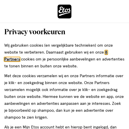
ga
Voor 22:00 uur besteld,
morgen in huis
naar
de
Menu
hoofd
Zoeken
Privacy voorkeuren
content
›
›
ga
Interactie
naar
Wij gebruiken cookies (en vergelijkbare technieken) om onze
Je
Zonnebrand Baby & Kind
Alles van Naïf
met
de
website te verbeteren. Daarnaast gebruiken wij en onze
8
bent
Naïf Kids Zonnenbrandcreme SPF 50
dit
zoekbalk
Partners
cookies om je persoonlijke aanbevelingen en advertenties
ers
Weleda
hier:
veld
ga
100 ML
te tonen binnen en buiten onze website.
opent
naar
Met deze cookies verzamelen wij en onze Partners informatie over
een
de
100
4.9
100 ML
stick
4.9/5
(38)
je klik- en zoekgedrag binnen onze website. Onze Partners
volledig
ML,
footer
van
verzamelen mogelijk ook informatie over je klik- en zoekgedrag
venster
stick
5
60%
buiten onze website. Hiermee kunnen we de website en app, onze
met
toevoegen
sterren
korting
aanbevelingen en advertenties aanpassen aan je interesses. Zoek
geavanceerde
aan
op
je bijvoorbeeld op shampoo, dan kun je een advertentie over
zoekopties
verlanglijst
basis
shampoo te zien krijgen.
van
Als je een Mijn Etos account hebt en hierop bent ingelogd, dan
38