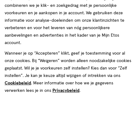
combineren we je klik- en zoekgedrag met je persoonlijke
reviews
voorkeuren en je aankopen in je account. We gebruiken deze
informatie voor analyse-doeleinden om onze klantinzichten te
verbeteren en voor het leveren van nóg persoonlijkere
aanbevelingen en advertenties in het kader van je Mijn Etos
account.
Wanneer je op “Accepteren” klikt, geef je toestemming voor al
van € 24.99 voor € 10.00
24
onze cookies. Bij “Weigeren” worden alleen noodzakelijke cookies
.
99
60% korting
Product
10
.
00
geplaatst. Wil je je voorkeuren zelf instellen? Kies dan voor “Zelf
badge
instellen”. Je kan je keuze altijd wijzigen of intrekken via ons
Je bespaart €14,99
tooltip
Cookiebeleid
. Meer informatie over hoe we je gegevens
verwerken lees je in ons
Privacybeleid
.
Spaar 4 Air Miles
Tijdelijk uitverkocht
Breng mij op de hoogte