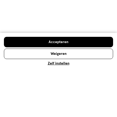
Beste anti-roos shampoo? Check
de vergelijker!
Met anti-roos shampoo ga jij de strijd aan met roos
Accepteren
in je haar. Maar welke anti-roos shampoo kun je het
beste gebruiken? Je leest het hier!
Weigeren
Lees meer
Zelf instellen
Op zoek naar iets anders?
Trending
Haarlak
Assortiment