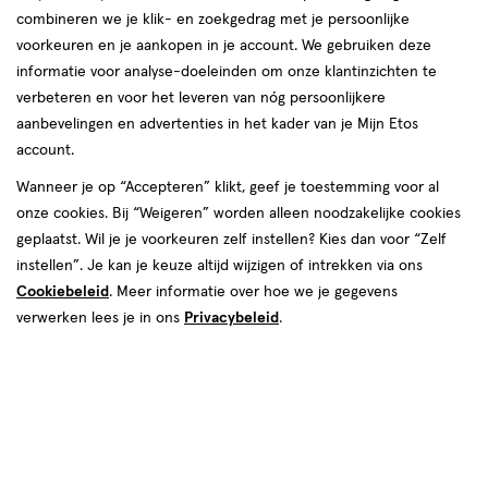
combineren we je klik- en zoekgedrag met je persoonlijke
reviews
voorkeuren en je aankopen in je account. We gebruiken deze
Instellingen aanpassen
informatie voor analyse-doeleinden om onze klantinzichten te
verbeteren en voor het leveren van nóg persoonlijkere
aanbevelingen en advertenties in het kader van je Mijn Etos
account.
Video
Wanneer je op “Accepteren” klikt, geef je toestemming voor al
€ 12.99
12
.
onze cookies. Bij “Weigeren” worden alleen noodzakelijke cookies
99
geplaatst. Wil je je voorkeuren zelf instellen? Kies dan voor “Zelf
instellen”. Je kan je keuze altijd wijzigen of intrekken via ons
Spaar 5 Air Miles
Cookiebeleid
. Meer informatie over hoe we je gegevens
Online op voorraad
verwerken lees je in ons
Privacybeleid
.
Vóór 22:00 uur besteld, morgen in huis
1
In mijn winkelmandje
verhoog
aantal
met