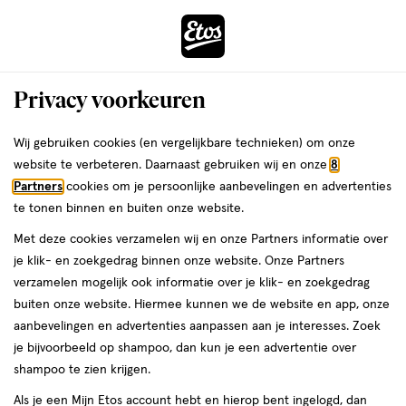
ga
Voor 22:00 uur besteld,
morgen in huis
naar
de
Menu
hoofd
Zoeken
Privacy voorkeuren
content
›
›
ga
Interactie
naar
Wij gebruiken cookies (en vergelijkbare technieken) om onze
Je
Haarlak
Alles van Neqi
met
de
website te verbeteren. Daarnaast gebruiken wij en onze
8
bent
Neqi Diamond Glass All Hair
dit
zoekbalk
Partners
cookies om je persoonlijke aanbevelingen en advertenties
ers
Weleda
hier:
veld
ga
Haarspray 180 ML
te tonen binnen en buiten onze website.
opent
naar
Met deze cookies verzamelen wij en onze Partners informatie over
een
de
180
5
180 GR
spray
5/5
(3)
je klik- en zoekgedrag binnen onze website. Onze Partners
volledig
GR,
footer
van
verzamelen mogelijk ook informatie over je klik- en zoekgedrag
venster
spray
5
buiten onze website. Hiermee kunnen we de website en app, onze
met
toevoegen
sterren
aanbevelingen en advertenties aanpassen aan je interesses. Zoek
geavanceerde
aan
op
je bijvoorbeeld op shampoo, dan kun je een advertentie over
zoekopties
verlanglijst
basis
shampoo te zien krijgen.
van
Als je een Mijn Etos account hebt en hierop bent ingelogd, dan
3