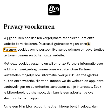
ga
Voor 22:00 uur besteld,
morgen in huis
naar
de
Menu
hoofd
Zoeken
Privacy voorkeuren
content
›
›
ga
Interactie
naar
Wij gebruiken cookies (en vergelijkbare technieken) om onze
Je
Baby bad- en doucheverzorging
Alles van Neutral
met
de
website te verbeteren. Daarnaast gebruiken wij en onze
8
bent
Neutral 0% Baby Bad, Wasgel &
dit
zoekbalk
Partners
cookies om je persoonlijke aanbevelingen en advertenties
ers
Weleda
hier:
veld
ga
Shampoo 250 ML
te tonen binnen en buiten onze website.
opent
naar
Met deze cookies verzamelen wij en onze Partners informatie over
een
de
250
250 ML
je klik- en zoekgedrag binnen onze website. Onze Partners
volledig
ML,
footer
verzamelen mogelijk ook informatie over je klik- en zoekgedrag
venster
e
2
buiten onze website. Hiermee kunnen we de website en app, onze
toevoegen
met
halve prijs
aanbevelingen en advertenties aanpassen aan je interesses. Zoek
aan
geavanceerde
je bijvoorbeeld op shampoo, dan kun je een advertentie over
verlanglijst
zoekopties
shampoo te zien krijgen.
Als je een Mijn Etos account hebt en hierop bent ingelogd, dan