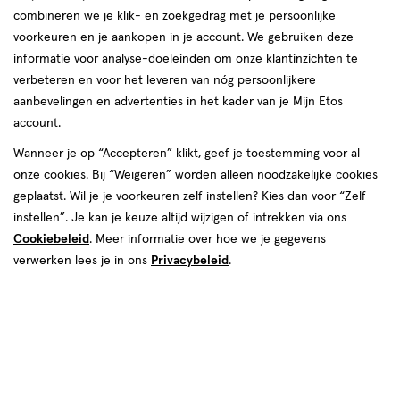
combineren we je klik- en zoekgedrag met je persoonlijke
voorkeuren en je aankopen in je account. We gebruiken deze
informatie voor analyse-doeleinden om onze klantinzichten te
verbeteren en voor het leveren van nóg persoonlijkere
aanbevelingen en advertenties in het kader van je Mijn Etos
account.
Wanneer je op “Accepteren” klikt, geef je toestemming voor al
€ 5.85
5
.
85
onze cookies. Bij “Weigeren” worden alleen noodzakelijke cookies
2e halve prijs
Product
geplaatst. Wil je je voorkeuren zelf instellen? Kies dan voor “Zelf
badge
Je bespaart €2,93 bij 2 stuks
instellen”. Je kan je keuze altijd wijzigen of intrekken via ons
tooltip
Cookiebeleid
. Meer informatie over hoe we je gegevens
Spaar 2 Air Miles
verwerken lees je in ons
Privacybeleid
.
Online op voorraad
Vóór 22:00 uur besteld, morgen in huis
2
In mijn winkelmandje
verhoog
aantal