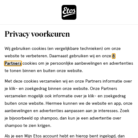
ga
Voor 22:00 uur besteld, maandag in huis
naar
de
Menu
hoofd
Zoeken
Privacy voorkeuren
content
›
›
ga
Interactie
naar
Wij gebruiken cookies (en vergelijkbare technieken) om onze
Je
Gezichtsserum
Alles van Neutrogena
met
de
website te verbeteren. Daarnaast gebruiken wij en onze
8
bent
Neutrogena Retinol Boost Anti-Age
dit
zoekbalk
Partners
cookies om je persoonlijke aanbevelingen en advertenties
ers
Weleda
hier:
veld
ga
Serum Oudere Huid 30 ML
te tonen binnen en buiten onze website.
opent
naar
Met deze cookies verzamelen wij en onze Partners informatie over
een
de
30
4.4
30 ML
serum
4.4/5
(24)
je klik- en zoekgedrag binnen onze website. Onze Partners
volledig
ML,
footer
van
verzamelen mogelijk ook informatie over je klik- en zoekgedrag
venster
serum
5
1+1
buiten onze website. Hiermee kunnen we de website en app, onze
met
toevoegen
sterren
gratis
aanbevelingen en advertenties aanpassen aan je interesses. Zoek
geavanceerde
aan
op
je bijvoorbeeld op shampoo, dan kun je een advertentie over
zoekopties
verlanglijst
basis
shampoo te zien krijgen.
van
Als je een Mijn Etos account hebt en hierop bent ingelogd, dan
24