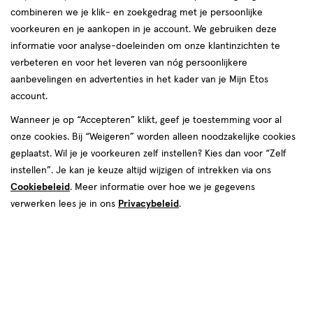
combineren we je klik- en zoekgedrag met je persoonlijke
reviews
voorkeuren en je aankopen in je account. We gebruiken deze
informatie voor analyse-doeleinden om onze klantinzichten te
verbeteren en voor het leveren van nóg persoonlijkere
aanbevelingen en advertenties in het kader van je Mijn Etos
account.
Wanneer je op “Accepteren” klikt, geef je toestemming voor al
€ 36.49
36
.
onze cookies. Bij “Weigeren” worden alleen noodzakelijke cookies
49
1+1 gratis
Product
geplaatst. Wil je je voorkeuren zelf instellen? Kies dan voor “Zelf
badge
Je bespaart €36,49 bij 2 stuks
instellen”. Je kan je keuze altijd wijzigen of intrekken via ons
tooltip
Cookiebeleid
. Meer informatie over hoe we je gegevens
Spaar 14 Air Miles
verwerken lees je in ons
Privacybeleid
.
Online op voorraad
Voor 22:00 besteld, maandag in huis
Beperkt beschikbaar in winkels
<p>Dit
product
is