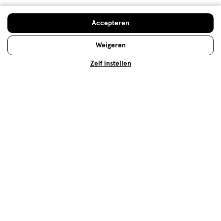
Accepteren
Weigeren
Zelf instellen
Gezichtsverzorging
Jouw gezicht verdient de aandacht. Ontdek alles
over huidtypes en gezichtsverzorging.
Lees meer
Past goed bij