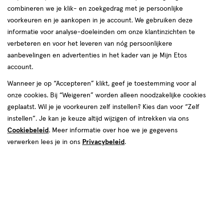
combineren we je klik- en zoekgedrag met je persoonlijke
voorkeuren en je aankopen in je account. We gebruiken deze
producten
informatie voor analyse-doeleinden om onze klantinzichten te
1+1
1+1
toevoegen
toevoegen
verbeteren en voor het leveren van nóg persoonlijkere
gratis
gratis
aan
aan
aanbevelingen en advertenties in het kader van je Mijn Etos
verlanglijst
verlanglijst
account.
Wanneer je op “Accepteren” klikt, geef je toestemming voor al
onze cookies. Bij “Weigeren” worden alleen noodzakelijke cookies
geplaatst. Wil je je voorkeuren zelf instellen? Kies dan voor “Zelf
instellen”. Je kan je keuze altijd wijzigen of intrekken via ons
Cookiebeleid
. Meer informatie over hoe we je gegevens
€ 19.99
19
.
€ 19.99
19
.
99
99
50
crème
50 ML
verwerken lees je in ons
gel
Privacybeleid
.
crème
gel
ML
Neutrogena Hydro Boost Aqua
Neutrogena Hydro Boost Aqua
Gel Dagcrème Alle Huidtypen 50
Crème Dagcrème Droge huid 50
ML
ML
Toevoegen
Toevoegen
2
2
verhoog aantal met één
,
Bijna uitverkocht!
verhoog aanta
Er zi
Bijna uitverkocht