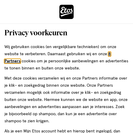
ga
Voor 22:00 uur besteld,
morgen in huis
naar
de
Menu
hoofd
Zoeken
Privacy voorkeuren
content
›
›
ga
Interactie
naar
Wij gebruiken cookies (en vergelijkbare technieken) om onze
Je
Assortiment
met
de
website te verbeteren. Daarnaast gebruiken wij en onze
8
bent
Neutrogena Assortiment
dit
zoekbalk
Partners
cookies om je persoonlijke aanbevelingen en advertenties
ers
Weleda
hier:
veld
ga
te tonen binnen en buiten onze website.
opent
naar
Met deze cookies verzamelen wij en onze Partners informatie over
een
de
je klik- en zoekgedrag binnen onze website. Onze Partners
volledig
footer
verzamelen mogelijk ook informatie over je klik- en zoekgedrag
venster
buiten onze website. Hiermee kunnen we de website en app, onze
met
aanbevelingen en advertenties aanpassen aan je interesses. Zoek
Filteren
(28)
Sorteer
1
geavanceerde
je bijvoorbeeld op shampoo, dan kun je een advertentie over
zoekopties
shampoo te zien krijgen.
Neutrogena
Als je een Mijn Etos account hebt en hierop bent ingelogd, dan