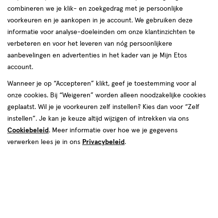
combineren we je klik- en zoekgedrag met je persoonlijke
voorkeuren en je aankopen in je account. We gebruiken deze
informatie voor analyse-doeleinden om onze klantinzichten te
verbeteren en voor het leveren van nóg persoonlijkere
aanbevelingen en advertenties in het kader van je Mijn Etos
€ 19.25
19
.
25
account.
Spaar 7 Air Miles
Wanneer je op “Accepteren” klikt, geef je toestemming voor al
onze cookies. Bij “Weigeren” worden alleen noodzakelijke cookies
Online op voorraad
geplaatst. Wil je je voorkeuren zelf instellen? Kies dan voor “Zelf
Vóór 22:00 uur besteld, morgen in huis
instellen”. Je kan je keuze altijd wijzigen of intrekken via ons
Cookiebeleid
. Meer informatie over hoe we je gegevens
verwerken lees je in ons
Privacybeleid
.
1
In mijn winkelmandje
verhoog
aantal
met
één
,
Bijna
Gratis
bezorging vanaf €35