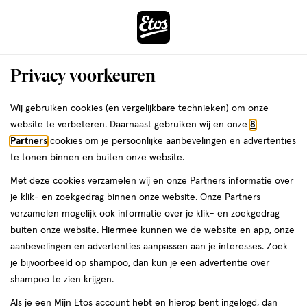
ga
Voor 22:00 uur besteld,
morgen in huis
naar
de
Menu
hoofd
Zoeken
Privacy voorkeuren
content
›
›
ga
Interactie
naar
Wij gebruiken cookies (en vergelijkbare technieken) om onze
Je
Calcium
Alles van New Care
met
de
website te verbeteren. Daarnaast gebruiken wij en onze
8
bent
New Care Calcium Plus Tabletten 60
dit
zoekbalk
Partners
cookies om je persoonlijke aanbevelingen en advertenties
ers
Weleda
hier:
veld
ga
stuks
te tonen binnen en buiten onze website.
opent
naar
Met deze cookies verzamelen wij en onze Partners informatie over
een
de
60
60 stuks
je klik- en zoekgedrag binnen onze website. Onze Partners
volledig
stuks,
footer
verzamelen mogelijk ook informatie over je klik- en zoekgedrag
venster
buiten onze website. Hiermee kunnen we de website en app, onze
toevoegen
met
aanbevelingen en advertenties aanpassen aan je interesses. Zoek
aan
geavanceerde
je bijvoorbeeld op shampoo, dan kun je een advertentie over
verlanglijst
zoekopties
shampoo te zien krijgen.
Als je een Mijn Etos account hebt en hierop bent ingelogd, dan