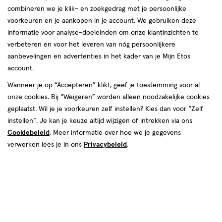
combineren we je klik- en zoekgedrag met je persoonlijke
voorkeuren en je aankopen in je account. We gebruiken deze
informatie voor analyse-doeleinden om onze klantinzichten te
verbeteren en voor het leveren van nóg persoonlijkere
aanbevelingen en advertenties in het kader van je Mijn Etos
€ 12.95
12
.
95
account.
Spaar 5 Air Miles
Wanneer je op “Accepteren” klikt, geef je toestemming voor al
onze cookies. Bij “Weigeren” worden alleen noodzakelijke cookies
Online op voorraad
geplaatst. Wil je je voorkeuren zelf instellen? Kies dan voor “Zelf
Vóór 22:00 uur besteld, morgen in huis
instellen”. Je kan je keuze altijd wijzigen of intrekken via ons
Cookiebeleid
. Meer informatie over hoe we je gegevens
verwerken lees je in ons
Privacybeleid
.
1
In mijn winkelmandje
verhoog
aantal
met
één
,
Bijna
Gratis
bezorging vanaf €35