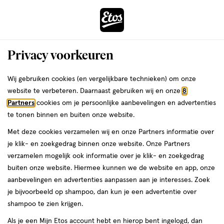
ga
Voor 22:00 uur besteld,
morgen in huis
naar
de
Menu
hoofd
Zoeken
Privacy voorkeuren
content
›
›
ga
Interactie
naar
Wij gebruiken cookies (en vergelijkbare technieken) om onze
Je
Magnesium
Alles van New Care
met
de
website te verbeteren. Daarnaast gebruiken wij en onze
8
bent
New Care Magnesium Capsules 60
dit
zoekbalk
Partners
cookies om je persoonlijke aanbevelingen en advertenties
ers
Weleda
hier:
veld
ga
stuks
te tonen binnen en buiten onze website.
opent
naar
Met deze cookies verzamelen wij en onze Partners informatie over
een
de
60
60 stuks
je klik- en zoekgedrag binnen onze website. Onze Partners
volledig
stuks,
footer
verzamelen mogelijk ook informatie over je klik- en zoekgedrag
venster
buiten onze website. Hiermee kunnen we de website en app, onze
toevoegen
met
aanbevelingen en advertenties aanpassen aan je interesses. Zoek
aan
geavanceerde
je bijvoorbeeld op shampoo, dan kun je een advertentie over
verlanglijst
zoekopties
shampoo te zien krijgen.
Als je een Mijn Etos account hebt en hierop bent ingelogd, dan