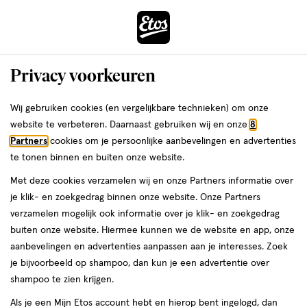
ga
Voor 22:00 uur besteld,
morgen in huis
naar
de
Menu
hoofd
Zoeken
Privacy voorkeuren
content
›
›
ga
Interactie
naar
Wij gebruiken cookies (en vergelijkbare technieken) om onze
Je
Baby bad- en doucheverzorging
Alles van Nijntje
met
de
website te verbeteren. Daarnaast gebruiken wij en onze
8
bent
Nijntje 3D Bad & Douche Roze 250 ML
dit
zoekbalk
Partners
cookies om je persoonlijke aanbevelingen en advertenties
ers
Weleda
hier:
veld
ga
te tonen binnen en buiten onze website.
250
250 ML
opent
naar
Met deze cookies verzamelen wij en onze Partners informatie over
ML,
een
de
je klik- en zoekgedrag binnen onze website. Onze Partners
volledig
footer
toevoegen
verzamelen mogelijk ook informatie over je klik- en zoekgedrag
venster
aan
buiten onze website. Hiermee kunnen we de website en app, onze
met
verlanglijst
aanbevelingen en advertenties aanpassen aan je interesses. Zoek
geavanceerde
je bijvoorbeeld op shampoo, dan kun je een advertentie over
zoekopties
shampoo te zien krijgen.
Als je een Mijn Etos account hebt en hierop bent ingelogd, dan