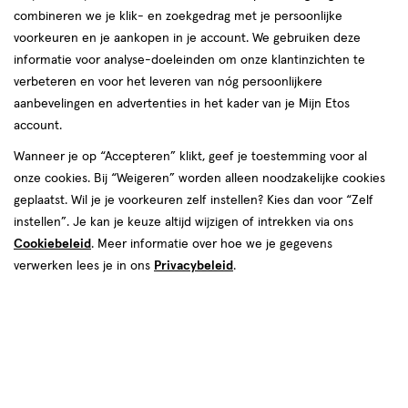
combineren we je klik- en zoekgedrag met je persoonlijke
voorkeuren en je aankopen in je account. We gebruiken deze
informatie voor analyse-doeleinden om onze klantinzichten te
€ 3.59
3
.
59
verbeteren en voor het leveren van nóg persoonlijkere
aanbevelingen en advertenties in het kader van je Mijn Etos
Spaar 1 Air Mile
account.
Wanneer je op “Accepteren” klikt, geef je toestemming voor al
Online op voorraad
onze cookies. Bij “Weigeren” worden alleen noodzakelijke cookies
Vóór 22:00 uur besteld, morgen in huis
geplaatst. Wil je je voorkeuren zelf instellen? Kies dan voor “Zelf
instellen”. Je kan je keuze altijd wijzigen of intrekken via ons
Cookiebeleid
1
. Meer informatie over hoe we je gegevens
In mijn winkelmandje
verhoog
verwerken lees je in ons
Privacybeleid
.
aantal
met
één
,
Bijna
Gratis
bezorging vanaf €35
uitverkocht!
Er