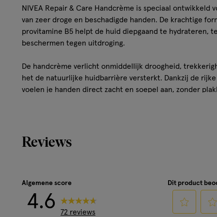
NIVEA Repair & Care Handcrème is speciaal ontwikkeld vo
van zeer droge en beschadigde handen. De krachtige fo
provitamine B5 helpt de huid diepgaand te hydrateren, te
beschermen tegen uitdroging.
De handcrème verlicht onmiddellijk droogheid, trekkerigh
het de natuurlijke huidbarrière versterkt. Dankzij de rij
voelen je handen direct zacht en soepel aan, zonder plak
Bij regelmatig gebruik helpt deze verzorgende handcrèm
verbeteren en langdurig gehydrateerd te houden, zelfs b
omstandigheden zoals kou, wind of frequent handen was
Reviews
Kenmerken van NIVEA Repair & Care Handc
Uur Hydratatie Voor de Droge huid 100 ML
Algemene score
Dit product be
4.6
Met 20% Glycerine & Provitamine B5
Onmiddellijke verlichting van de zeer droge huid
72 reviews