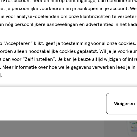
jn Etos account hebt en hierop bent ingelogd, dan combineren w
250
lotion
lotion
t je persoonlijke voorkeuren en je aankopen in je account. W
ML
ie voor analyse-doeleinden om onze klantinzichten te verbeter
NIVEA Repair &
an nóg persoonlijkere aanbevelingen en advertenties in het kade
250 ML
4.8
4.8/5
(26)
 “Accepteren” klikt, geef je toestemming voor al onze cookies. 
van
rden alleen noodzakelijke cookies geplaatst. Wil je je voorkeur
5
2
s dan voor “Zelf instellen”. Je kan je keuze altijd wijzigen of int
sterren
. Meer informatie over hoe we je gegevens verwerken lees je in
op
d
.
basis
van
toevoegen
26
aan
reviews
Weigeren
verlanglijst