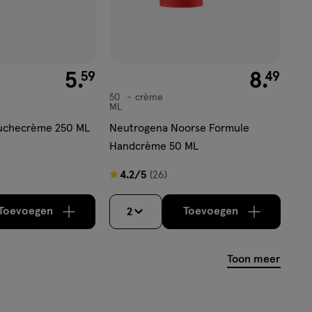
€ 5.59
5
.
€ 8.49
8
.
59
49
50
crème
crème
ML
uchecrème 250 ML
Neutrogena Noorse Formule
Handcrème 50 ML
4.2
4.2/5
(26)
van
5
Toevoegen
Toevoegen
2
verhoog aantal met één
,
Bijna uitverkocht!
verhoog aantal m
Er zijn no
sterren
op
Toon meer
basis
van
26