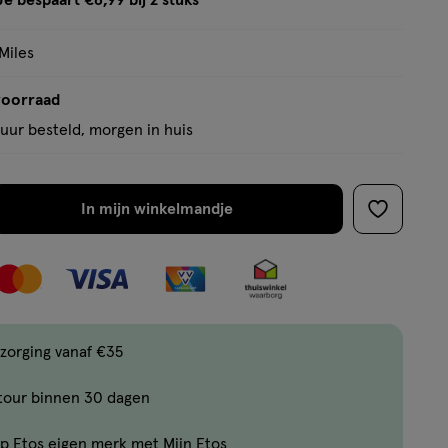
Je bespaart €6,99 bij 2 stuks
op
tooltip
basis
Miles
van
72
voorraad
reviews
uur besteld, morgen in huis
In mijn winkelmandje
verhoog
toevoege
aantal
aan
met
verlanglijs
één
,
Limiet
zorging vanaf €35
bereikt.
tour binnen 30 dagen
Je
kan
p Etos eigen merk met Mijn Etos