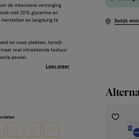
or de intensieve verzorging
rmule met 20% glycerine en
 herstellen en langdurig te
Bekijk win
eid en ruwe plekken, terwijl
ke maar snel intrekkende textuur
kerig gevoel.
e om de huid zichtbaar te
ij extreem droge
sen.
Alterna
rème Handverzorging 24
oordelen
toevoegen
aan
verlanglijst