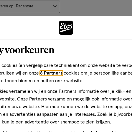
op
teren op
Recentste
basis
van
Andere
61
reviews
y voorkeuren
toevoegen
 de verpakking, maar ook de
aan
manier waarop hij
verlanglijst
 cookies (en vergelijkbare technieken) om onze website te verb
er fijn dan hij voorheen
bruiken wij en onze
8 Partners
cookies om je persoonlijke aanb
ls hij eerst was, want toen
te tonen binnen en buiten onze website.
ies verzamelen wij en onze Partners informatie over je klik- e
ivea.nl
ebsite. Onze Partners verzamelen mogelijk ook informatie over 
uiten onze website. Hiermee kunnen we de website en app, on
 en advertenties aanpassen aan je interesses. Zoek je bijvoorb
kun je een advertentie over shampoo te zien krijgen.