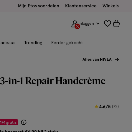
Mijn Etos voordelen
Klantenservice
Winkels
Inloggen
adeaus
Trending
Eerder gekocht
Alles van NIVEA
3-in-1 Repair Handcrème
4.6
4.6/5
(72)
van
5
1+1 gratis
Product
sterren
badge