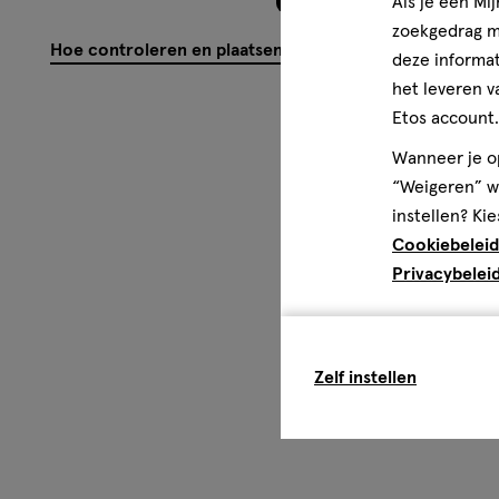
Als je een Mi
zoekgedrag me
Hoe controleren en plaatsen wij reviews?
deze informat
het leveren v
Etos account.
Wanneer je op
“Weigeren” wo
instellen? Kie
Cookiebeleid
Privacybelei
Zelf instellen