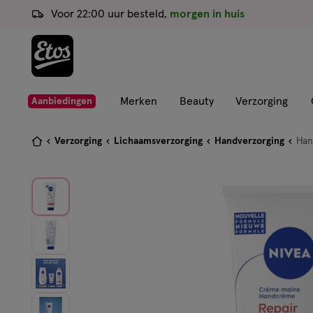
ga
Voor 22:00 uur besteld,
morgen in huis
naar
de
hoofd
content
ga
Merken
Beauty
Verzorging
Aanbiedingen
naar
de
Je
Verzorging
Lichaamsverzorging
Handverzorging
Han
zoekbalk
bent
ga
hier:
naar
de
footer