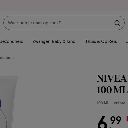
Zoeken
Interactie
met
Gezondheid
Zwanger, Baby & Kind
Thuis & Op Reis
C
dit
veld
dcrème
opent
een
NIVEA 
volledig
venster
100 ML
met
geavanceerde
100
100 ML
crème
zoekopties
ML,
crème
6
€ 6.99
99
.