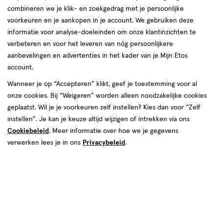
combineren we je klik- en zoekgedrag met je persoonlijke
reviews
voorkeuren en je aankopen in je account. We gebruiken deze
informatie voor analyse-doeleinden om onze klantinzichten te
verbeteren en voor het leveren van nóg persoonlijkere
aanbevelingen en advertenties in het kader van je Mijn Etos
account.
Wanneer je op “Accepteren” klikt, geef je toestemming voor al
€ 8.99
8
.
onze cookies. Bij “Weigeren” worden alleen noodzakelijke cookies
99
1+1 gratis
Product
geplaatst. Wil je je voorkeuren zelf instellen? Kies dan voor “Zelf
badge
Je bespaart €8,99 bij 2 stuks
instellen”. Je kan je keuze altijd wijzigen of intrekken via ons
tooltip
Cookiebeleid
. Meer informatie over hoe we je gegevens
Spaar 3 Air Miles
verwerken lees je in ons
Privacybeleid
.
Online op voorraad
Vóór 22:00 uur besteld, morgen in huis
2
In mijn winkelmandje
verhoog
aantal