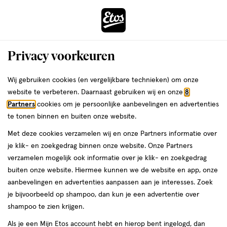
ga
Voor 22:00 uur besteld,
morgen in huis
naar
de
Menu
hoofd
Zoeken
Privacy voorkeuren
content
›
›
ga
Interactie
naar
Wij gebruiken cookies (en vergelijkbare technieken) om onze
Je
Deodorant
Alles van NIVEA
met
de
website te verbeteren. Daarnaast gebruiken wij en onze
8
bent
NIVEA Derma Control Clinical Ultra
dit
zoekbalk
Partners
cookies om je persoonlijke aanbevelingen en advertenties
ers
Weleda
hier:
veld
ga
Comfort Roll On 50 ML
te tonen binnen en buiten onze website.
opent
naar
Met deze cookies verzamelen wij en onze Partners informatie over
een
de
50
3.6
50 ML
roller
3.6/5
(22)
je klik- en zoekgedrag binnen onze website. Onze Partners
volledig
ML,
footer
van
verzamelen mogelijk ook informatie over je klik- en zoekgedrag
venster
roller
5
1+1
buiten onze website. Hiermee kunnen we de website en app, onze
met
toevoegen
sterren
gratis
aanbevelingen en advertenties aanpassen aan je interesses. Zoek
geavanceerde
aan
op
je bijvoorbeeld op shampoo, dan kun je een advertentie over
zoekopties
verlanglijst
basis
shampoo te zien krijgen.
van
Als je een Mijn Etos account hebt en hierop bent ingelogd, dan
22