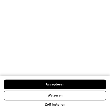
Oorspronkelijk gepost op WeAreEves
Meer laden
Hoe controleren en plaatsen wij reviews?
Advies & Inspiratie
Accepteren
Weigeren
Zelf instellen