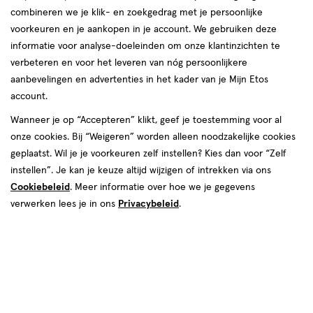
combineren we je klik- en zoekgedrag met je persoonlijke
reviews
voorkeuren en je aankopen in je account. We gebruiken deze
Instellingen aanpassen
informatie voor analyse-doeleinden om onze klantinzichten te
verbeteren en voor het leveren van nóg persoonlijkere
aanbevelingen en advertenties in het kader van je Mijn Etos
account.
Video
Wanneer je op “Accepteren” klikt, geef je toestemming voor al
€ 5.89
5
.
onze cookies. Bij “Weigeren” worden alleen noodzakelijke cookies
89
1+1 gratis
Product
geplaatst. Wil je je voorkeuren zelf instellen? Kies dan voor “Zelf
badge
Je bespaart €5,89 bij 2 stuks
instellen”. Je kan je keuze altijd wijzigen of intrekken via ons
tooltip
Cookiebeleid
. Meer informatie over hoe we je gegevens
Spaar 2 Air Miles
verwerken lees je in ons
Privacybeleid
.
Online op voorraad
Vóór 22:00 uur besteld, morgen in huis
2
In mijn winkelmandje
verhoog
aantal