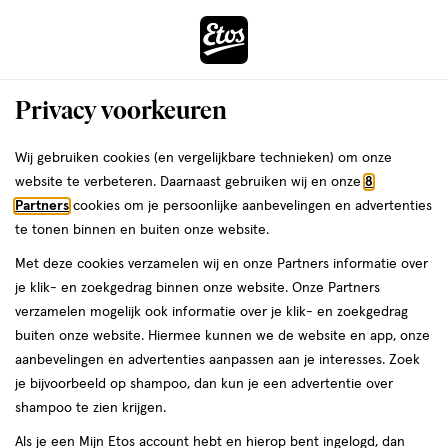
ga
Voor 22:00 uur besteld,
morgen in huis
naar
de
Menu
hoofd
Zoeken
Privacy voorkeuren
content
›
›
ga
Interactie
naar
Wij gebruiken cookies (en vergelijkbare technieken) om onze
Je
Deodorant
Alles van NIVEA
met
de
website te verbeteren. Daarnaast gebruiken wij en onze
8
bent
NIVEA Derma Control Defend
dit
zoekbalk
Partners
cookies om je persoonlijke aanbevelingen en advertenties
ers
Weleda
hier:
veld
ga
Deodorant Spray 150 ML
te tonen binnen en buiten onze website.
opent
naar
Met deze cookies verzamelen wij en onze Partners informatie over
een
de
150
4.4
150 ML
spray
4.4/5
(33)
je klik- en zoekgedrag binnen onze website. Onze Partners
volledig
ML,
footer
van
verzamelen mogelijk ook informatie over je klik- en zoekgedrag
venster
spray
5
1+1
buiten onze website. Hiermee kunnen we de website en app, onze
met
toevoegen
sterren
gratis
aanbevelingen en advertenties aanpassen aan je interesses. Zoek
geavanceerde
aan
op
je bijvoorbeeld op shampoo, dan kun je een advertentie over
zoekopties
verlanglijst
basis
shampoo te zien krijgen.
van
Als je een Mijn Etos account hebt en hierop bent ingelogd, dan
33