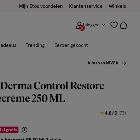
Mijn Etos voordelen
Klantenservice
Winkels
Inloggen
adeaus
Trending
Eerder gekocht
Alles van NIVEA
Derma Control Restore
crème 250 ML
4.8
4.8/5
(73)
van
5
1+1 gratis
Product
sterren
badge