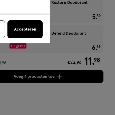
NIVEA Derma Control Restore Deodorant
Roller 50 ML
1+1 gratis
5
.
€ 5.89
89
Accepteren
NIVEA Derma Control Defend Deodorant
Stick 50 ML
1+1 gratis
6
.
€ 6.59
59
11
.
98
€23,96
1,98
Voeg
4 producten
toe