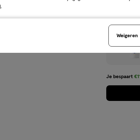
d
.
Weigeren
Je bespaart
€1