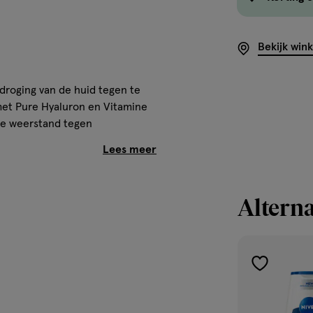
Bekijk win
roging van de huid tegen te
met Pure Hyaluron en Vitamine
 de weerstand tegen
 hypoallergene geur. Voor een
idneutraal. Huidvriendelijkheid
recycled materiaal, labels
Alterna
toevoegen
aan
jes reinigt
verlanglijst
g versterken