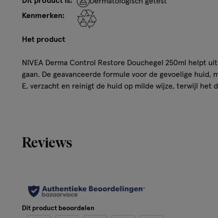
Dit product is:
Dermatologisch getest
Kenmerken:
Het product
NIVEA Derma Control Restore Douchegel 250ml helpt uitd
gaan. De geavanceerde formule voor de gevoelige huid, 
E, verzacht en reinigt de huid op milde wijze, terwijl het
irritatiegevoel en uitdroging hept versterken. Heeft een
onmiddellijk zacht, glad en gezond uitziende huid. pH-hu
dermatologisch getest. Fles gemaakt van minstens 97% ge
uitgezonderd.
Reviews
Kenmerken
Pure Hyaluron & Vitamine E
Voor gevoelige huid
Verzacht & verzorgt de huid, terwijl het de huid zacht
Dit product beoordelen
Help de weerstand tegen irritatiegevoel en uitdrogin