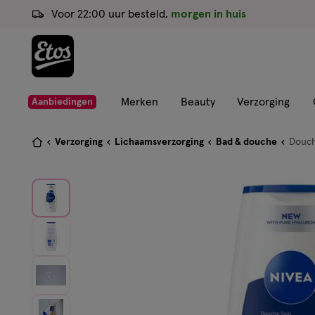
ga
Voor 22:00 uur besteld,
morgen in huis
naar
de
hoofd
content
ga
Merken
Beauty
Verzorging
Aanbiedingen
naar
de
Je
Verzorging
Lichaamsverzorging
Bad & douche
Douc
zoekbalk
bent
ga
hier:
naar
de
footer