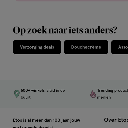
Op zoek naar iets anders?
Verzorging deals
Douchecrème
Asso
500+ winkels
, altijd in de
Trending
produc
buurt
merken
Over Eto
Etos is al meer dan 100 jaar jouw
vertrouwde drogist.