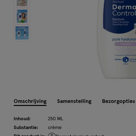
Omschrijving
Samenstelling
Bezorgopties
Inhoud:
250 ML
Substantie:
crème