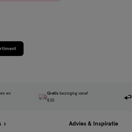
rtiment
ten en
Gratis
bezorging vanaf
€35
s
Advies & Inspiratie