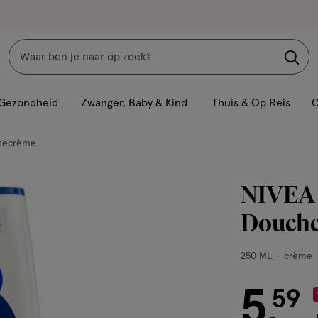
Zoeken
Interactie
met
Gezondheid
Zwanger, Baby & Kind
Thuis & Op Reis
C
dit
veld
hecrème
opent
een
NIVEA 
volledig
venster
Douche
met
geavanceerde
250
250 ML
crème
zoekopties
ML,
crème
5
€ 5.59
59
.