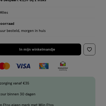
e bespaart €5,59 bij 2 stuks
op
tooltip
basis
Miles
van
73
voorraad
reviews
uur besteld, morgen in huis
In mijn winkelmandje
verhoog
toevoege
aantal
aan
met
verlanglijs
één
,
Bijna
zorging vanaf €35
uitverkocht!
tour binnen 30 dagen
Er
zijn
p Etos eigen merk met Mijn Etos