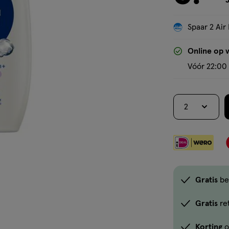
J
Spaar 2 Air 
Online op 
Vóór 22:00 
2
Gratis
be
Gratis
re
Korting
o