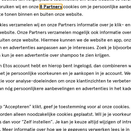
op
bruiken wij en onze
8 Partners
cookies om je persoonlijke aanb
basis
te tonen binnen en buiten onze website.
van
Jouw u
5
ies verzamelen wij en onze Partners informatie over je klik- e
huidve
reviews
ebsite. Onze Partners verzamelen mogelijk ook informatie over 
uiten onze website. Hiermee kunnen we de website en app, on
 en advertenties aanpassen aan je interesses. Zoek je bijvoorb
kun je een advertentie over shampoo te zien krijgen.
jn Etos account hebt en hierop bent ingelogd, dan combineren w
t je persoonlijke voorkeuren en je aankopen in je account. W
ie voor analyse-doeleinden om onze klantinzichten te verbeter
an nóg persoonlijkere aanbevelingen en advertenties in het kade
 “Accepteren” klikt, geef je toestemming voor al onze cookies. 
rden alleen noodzakelijke cookies geplaatst. Wil je je voorkeur
s dan voor “Zelf instellen”. Je kan je keuze altijd wijzigen of int
. Meer informatie over hoe we je gegevens verwerken lees je in