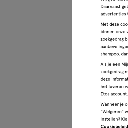
Daarnaast ge
advertenties 
Met deze cook
binnen onze w
zoekgedrag b
aanbevelingen
shampoo, dan 
Als je een Mi
zoekgedrag me
deze informat
het leveren v
Etos account.
Wanneer je op
“Weigeren” wo
instellen? Kie
Cookiebeleid