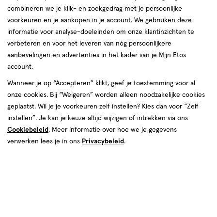
combineren we je klik- en zoekgedrag met je persoonlijke
reviews
voorkeuren en je aankopen in je account. We gebruiken deze
informatie voor analyse-doeleinden om onze klantinzichten te
verbeteren en voor het leveren van nóg persoonlijkere
aanbevelingen en advertenties in het kader van je Mijn Etos
account.
Wanneer je op “Accepteren” klikt, geef je toestemming voor al
€ 7.29
7
.
onze cookies. Bij “Weigeren” worden alleen noodzakelijke cookies
29
1+1 gratis
Product
geplaatst. Wil je je voorkeuren zelf instellen? Kies dan voor “Zelf
badge
Je bespaart €7,29 bij 2 stuks
instellen”. Je kan je keuze altijd wijzigen of intrekken via ons
tooltip
Cookiebeleid
. Meer informatie over hoe we je gegevens
Spaar 2 Air Miles
verwerken lees je in ons
Privacybeleid
.
Online op voorraad
Voor 22:00 besteld, maandag in huis
2
In mijn winkelmandje
verhoog
aantal