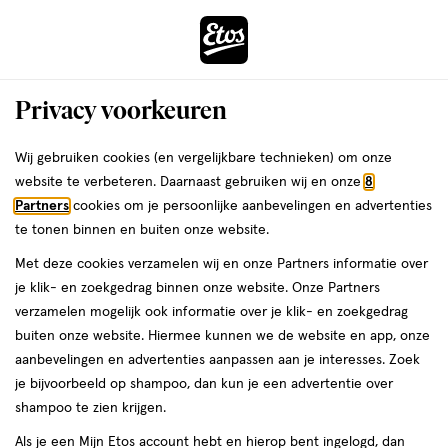
ga
Voor 22:00 uur besteld, maandag in huis
naar
de
Menu
hoofd
Zoeken
Privacy voorkeuren
content
›
›
ga
Interactie
naar
Wij gebruiken cookies (en vergelijkbare technieken) om onze
Je
Haarlak
Alles van NIVEA
met
de
website te verbeteren. Daarnaast gebruiken wij en onze
8
bent
NIVEA Diamond Gloss Care Styling
dit
zoekbalk
Partners
cookies om je persoonlijke aanbevelingen en advertenties
ers
Weleda
hier:
veld
ga
Spray 250 ML
te tonen binnen en buiten onze website.
opent
naar
Met deze cookies verzamelen wij en onze Partners informatie over
een
de
250
4.3
250 ML
spray
4.3/5
(36)
je klik- en zoekgedrag binnen onze website. Onze Partners
volledig
ML,
footer
van
verzamelen mogelijk ook informatie over je klik- en zoekgedrag
venster
spray
5
1+1
buiten onze website. Hiermee kunnen we de website en app, onze
met
toevoegen
sterren
gratis
aanbevelingen en advertenties aanpassen aan je interesses. Zoek
geavanceerde
aan
op
je bijvoorbeeld op shampoo, dan kun je een advertentie over
zoekopties
verlanglijst
basis
shampoo te zien krijgen.
van
Als je een Mijn Etos account hebt en hierop bent ingelogd, dan
36