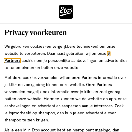
ga
Voor 22:00 uur besteld,
morgen in huis
naar
de
Menu
hoofd
Zoeken
Privacy voorkeuren
content
›
›
ga
Interactie
naar
Wij gebruiken cookies (en vergelijkbare technieken) om onze
Je
Nachtcrème
Alles van NIVEA
met
de
website te verbeteren. Daarnaast gebruiken wij en onze
8
bent
NIVEA Essentials 24u Hydraterende
dit
zoekbalk
Partners
cookies om je persoonlijke aanbevelingen en advertenties
ers
Weleda
hier:
veld
ga
Nachtcrème Normale Huid 50 ML
te tonen binnen en buiten onze website.
opent
naar
Met deze cookies verzamelen wij en onze Partners informatie over
een
de
50
4.6
50 ML
crème
4.6/5
(34)
je klik- en zoekgedrag binnen onze website. Onze Partners
volledig
ML,
footer
van
verzamelen mogelijk ook informatie over je klik- en zoekgedrag
venster
crème
5
1+1
buiten onze website. Hiermee kunnen we de website en app, onze
met
toevoegen
sterren
gratis
aanbevelingen en advertenties aanpassen aan je interesses. Zoek
geavanceerde
aan
op
je bijvoorbeeld op shampoo, dan kun je een advertentie over
zoekopties
verlanglijst
basis
shampoo te zien krijgen.
van
Als je een Mijn Etos account hebt en hierop bent ingelogd, dan
34