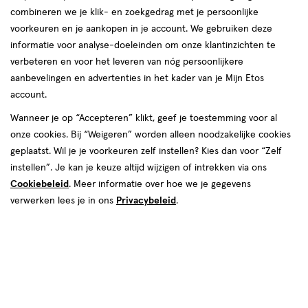
combineren we je klik- en zoekgedrag met je persoonlijke
reviews
voorkeuren en je aankopen in je account. We gebruiken deze
informatie voor analyse-doeleinden om onze klantinzichten te
verbeteren en voor het leveren van nóg persoonlijkere
aanbevelingen en advertenties in het kader van je Mijn Etos
account.
Wanneer je op “Accepteren” klikt, geef je toestemming voor al
€ 14.89
14
.
onze cookies. Bij “Weigeren” worden alleen noodzakelijke cookies
89
1+1 gratis
Product
geplaatst. Wil je je voorkeuren zelf instellen? Kies dan voor “Zelf
badge
Je bespaart €14,89 bij 2 stuks
instellen”. Je kan je keuze altijd wijzigen of intrekken via ons
tooltip
Cookiebeleid
. Meer informatie over hoe we je gegevens
Spaar 5 Air Miles
verwerken lees je in ons
Privacybeleid
.
Vóór 22:00 uur besteld, morgen in huis
Tijdelijk uitverkocht
Breng mij op de hoogte