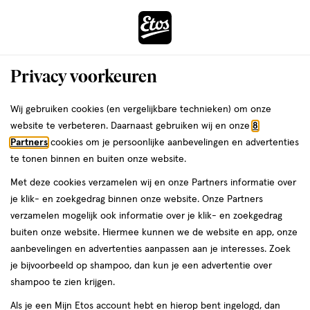
ga
Voor 22:00 uur besteld,
morgen in huis
naar
de
Menu
hoofd
Zoeken
Privacy voorkeuren
content
›
›
ga
Interactie
naar
Wij gebruiken cookies (en vergelijkbare technieken) om onze
Je
Douchegel
Alles van NIVEA
met
de
website te verbeteren. Daarnaast gebruiken wij en onze
8
bent
NIVEA Fresh Shower Floral Moon
dit
zoekbalk
Partners
cookies om je persoonlijke aanbevelingen en advertenties
ers
Weleda
hier:
veld
ga
Limited Edition Douchegel 250 ML
te tonen binnen en buiten onze website.
opent
naar
Met deze cookies verzamelen wij en onze Partners informatie over
een
de
250
250 ML
gel
je klik- en zoekgedrag binnen onze website. Onze Partners
volledig
ML,
footer
verzamelen mogelijk ook informatie over je klik- en zoekgedrag
venster
gel
1+1
buiten onze website. Hiermee kunnen we de website en app, onze
toevoegen
met
gratis
aanbevelingen en advertenties aanpassen aan je interesses. Zoek
aan
geavanceerde
je bijvoorbeeld op shampoo, dan kun je een advertentie over
verlanglijst
zoekopties
shampoo te zien krijgen.
Als je een Mijn Etos account hebt en hierop bent ingelogd, dan