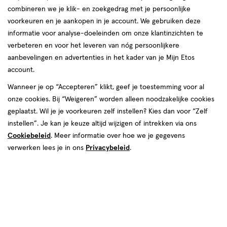
combineren we je klik- en zoekgedrag met je persoonlijke
voorkeuren en je aankopen in je account. We gebruiken deze
informatie voor analyse-doeleinden om onze klantinzichten te
verbeteren en voor het leveren van nóg persoonlijkere
aanbevelingen en advertenties in het kader van je Mijn Etos
account.
Wanneer je op “Accepteren” klikt, geef je toestemming voor al
€ 4.99
4
.
99
onze cookies. Bij “Weigeren” worden alleen noodzakelijke cookies
1+1 gratis
Product
geplaatst. Wil je je voorkeuren zelf instellen? Kies dan voor “Zelf
badge
Je bespaart €4,99 bij 2 stuks
instellen”. Je kan je keuze altijd wijzigen of intrekken via ons
tooltip
Cookiebeleid
. Meer informatie over hoe we je gegevens
Spaar 1 Air Mile
verwerken lees je in ons
Privacybeleid
.
Online op voorraad
Vóór 22:00 uur besteld, morgen in huis
2
In mijn winkelmandje
verhoog
aantal