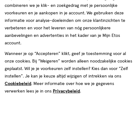
combineren we je klik- en zoekgedrag met je persoonlijke
reviews
voorkeuren en je aankopen in je account. We gebruiken deze
informatie voor analyse-doeleinden om onze klantinzichten te
verbeteren en voor het leveren van nóg persoonlijkere
aanbevelingen en advertenties in het kader van je Mijn Etos
account.
Wanneer je op “Accepteren” klikt, geef je toestemming voor al
€ 1.99
1
.
onze cookies. Bij “Weigeren” worden alleen noodzakelijke cookies
99
4+1 gratis
Product
geplaatst. Wil je je voorkeuren zelf instellen? Kies dan voor “Zelf
badge
Je bespaart €1,99 bij 5 stuks
instellen”. Je kan je keuze altijd wijzigen of intrekken via ons
tooltip
Cookiebeleid
. Meer informatie over hoe we je gegevens
Online op voorraad
verwerken lees je in ons
Privacybeleid
.
Vóór 22:00 uur besteld, morgen in huis
5
In mijn winkelmandje
verhoog
aantal
met
één