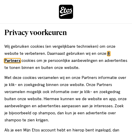
ga
Voor 22:00 uur besteld,
morgen in huis
naar
de
Menu
hoofd
Zoeken
Privacy voorkeuren
content
›
›
ga
Interactie
naar
Wij gebruiken cookies (en vergelijkbare technieken) om onze
Je
Douchegel
Alles van NIVEA
met
de
website te verbeteren. Daarnaast gebruiken wij en onze
8
bent
NIVEA MEN 3-In-1 Energy Douchegel
dit
zoekbalk
Partners
cookies om je persoonlijke aanbevelingen en advertenties
ers
Weleda
hier:
veld
ga
Mini 50 ML
te tonen binnen en buiten onze website.
opent
naar
Met deze cookies verzamelen wij en onze Partners informatie over
een
de
50
4.5
50 ML
gel
4.5/5
(50)
je klik- en zoekgedrag binnen onze website. Onze Partners
volledig
ML,
footer
van
verzamelen mogelijk ook informatie over je klik- en zoekgedrag
venster
gel
5
4+1
buiten onze website. Hiermee kunnen we de website en app, onze
met
toevoegen
sterren
gratis
aanbevelingen en advertenties aanpassen aan je interesses. Zoek
geavanceerde
aan
op
je bijvoorbeeld op shampoo, dan kun je een advertentie over
zoekopties
verlanglijst
basis
shampoo te zien krijgen.
van
Als je een Mijn Etos account hebt en hierop bent ingelogd, dan
50