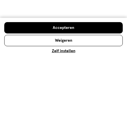
Waarom zit 'ureum' vaak in
huidverzorgingsproducten? Waar is het precies goed
voor en zijn er ook bijwerkingen over bekend? Lees
snel verder!
Accepteren
Lees meer
Weigeren
Zelf instellen
Op zoek naar iets anders?
Verzorging deals
Mini reisverpakkingen
Douchegel
Mini-reisverpakkingen
Assortiment
Aanbiedingen