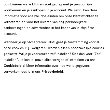
combineren we je klik- en zoekgedrag met je persoonlijke
reviews
voorkeuren en je aankopen in je account. We gebruiken deze
informatie voor analyse-doeleinden om onze klantinzichten te
verbeteren en voor het leveren van nóg persoonlijkere
aanbevelingen en advertenties in het kader van je Mijn Etos
account.
Wanneer je op “Accepteren” klikt, geef je toestemming voor al
€ 6.99
6
.
onze cookies. Bij “Weigeren” worden alleen noodzakelijke cookies
99
1+1 gratis
Product
geplaatst. Wil je je voorkeuren zelf instellen? Kies dan voor “Zelf
badge
Je bespaart €6,99 bij 2 stuks
instellen”. Je kan je keuze altijd wijzigen of intrekken via ons
tooltip
Cookiebeleid
. Meer informatie over hoe we je gegevens
Spaar 2 Air Miles
verwerken lees je in ons
Privacybeleid
.
Online op voorraad
Vóór 22:00 uur besteld, morgen in huis
2
In mijn winkelmandje
verhoog
aantal