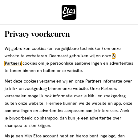
ga
Voor 22:00 uur besteld,
morgen in huis
naar
de
Menu
hoofd
Zoeken
Privacy voorkeuren
content
›
›
ga
Interactie
naar
Wij gebruiken cookies (en vergelijkbare technieken) om onze
Je
Deodorant
Alles van NIVEA
met
de
website te verbeteren. Daarnaast gebruiken wij en onze
8
bent
NIVEA MEN Black & White Ultimate
dit
zoekbalk
Partners
cookies om je persoonlijke aanbevelingen en advertenties
ers
Weleda
hier:
veld
ga
Impact Deodorant Spray 150 ML
te tonen binnen en buiten onze website.
opent
naar
Met deze cookies verzamelen wij en onze Partners informatie over
een
de
150
4.5
150 ML
spray
4.5/5
(2)
je klik- en zoekgedrag binnen onze website. Onze Partners
volledig
ML,
footer
van
verzamelen mogelijk ook informatie over je klik- en zoekgedrag
venster
spray
5
1+1
buiten onze website. Hiermee kunnen we de website en app, onze
met
toevoegen
sterren
gratis
aanbevelingen en advertenties aanpassen aan je interesses. Zoek
geavanceerde
aan
op
je bijvoorbeeld op shampoo, dan kun je een advertentie over
zoekopties
verlanglijst
basis
shampoo te zien krijgen.
van
Als je een Mijn Etos account hebt en hierop bent ingelogd, dan
2