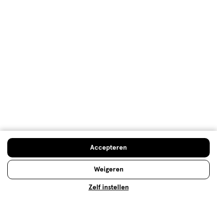
NIVEA Q10
Vermindert zichtbaar rimpels vanaf 7 dagen.
Lees meer
Op zoek naar iets anders?
Deodorant
Assortiment
Verzorging deals
Accepteren
500+ winkels
, altijd in de buurt
Weigeren
Trending
producten en merken
Zelf instellen
Gratis
bezorging vanaf €35
Gratis
retourneren