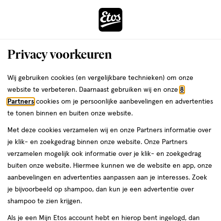
ga
Voor 22:00 uur besteld,
morgen in huis
naar
de
Menu
hoofd
Zoeken
Privacy voorkeuren
content
›
›
ga
Interactie
naar
Wij gebruiken cookies (en vergelijkbare technieken) om onze
Je
Deodorant
Alles van NIVEA
met
de
website te verbeteren. Daarnaast gebruiken wij en onze
8
bent
NIVEA MEN Dry Fresh Deodorant
dit
zoekbalk
Partners
cookies om je persoonlijke aanbevelingen en advertenties
ers
Weleda
hier:
veld
ga
Roller 50 ML
te tonen binnen en buiten onze website.
opent
naar
Met deze cookies verzamelen wij en onze Partners informatie over
een
de
50
5
50 ML
roller
5/5
(2)
je klik- en zoekgedrag binnen onze website. Onze Partners
volledig
ML,
footer
van
verzamelen mogelijk ook informatie over je klik- en zoekgedrag
venster
roller
5
1+1
buiten onze website. Hiermee kunnen we de website en app, onze
met
toevoegen
sterren
gratis
aanbevelingen en advertenties aanpassen aan je interesses. Zoek
geavanceerde
aan
op
je bijvoorbeeld op shampoo, dan kun je een advertentie over
zoekopties
verlanglijst
basis
shampoo te zien krijgen.
van
Als je een Mijn Etos account hebt en hierop bent ingelogd, dan
2