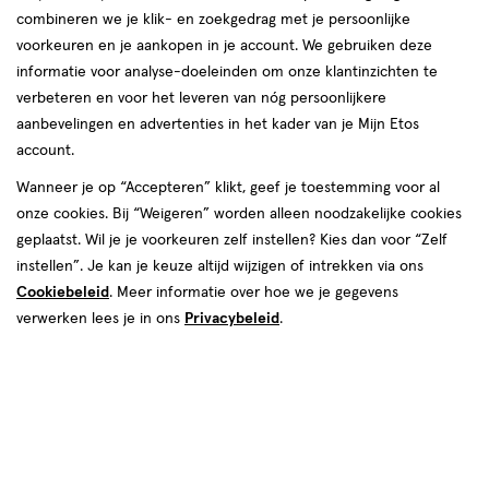
combineren we je klik- en zoekgedrag met je persoonlijke
reviews
voorkeuren en je aankopen in je account. We gebruiken deze
informatie voor analyse-doeleinden om onze klantinzichten te
verbeteren en voor het leveren van nóg persoonlijkere
aanbevelingen en advertenties in het kader van je Mijn Etos
account.
Wanneer je op “Accepteren” klikt, geef je toestemming voor al
€ 5.89
5
.
onze cookies. Bij “Weigeren” worden alleen noodzakelijke cookies
89
1+1 gratis
Product
geplaatst. Wil je je voorkeuren zelf instellen? Kies dan voor “Zelf
badge
Je bespaart €5,89 bij 2 stuks
instellen”. Je kan je keuze altijd wijzigen of intrekken via ons
tooltip
Cookiebeleid
. Meer informatie over hoe we je gegevens
Spaar 2 Air Miles
verwerken lees je in ons
Privacybeleid
.
Online bijna uitverkocht
Vóór 22:00 uur besteld, morgen in huis
2
In mijn winkelmandje
verhoog
aantal