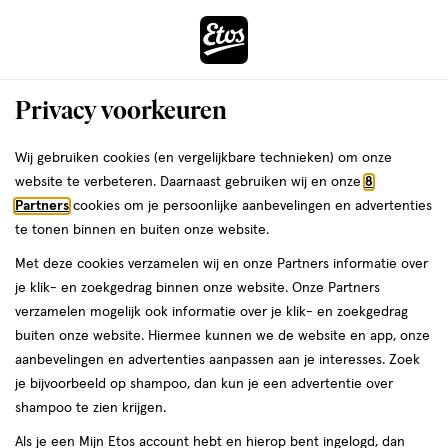
ga
Voor 22:00 uur besteld, maandag in huis
naar
de
Menu
hoofd
Zoeken
Privacy voorkeuren
content
›
›
ga
Interactie
naar
Wij gebruiken cookies (en vergelijkbare technieken) om onze
Je
Aftershave balsem
Alles van NIVEA
met
de
website te verbeteren. Daarnaast gebruiken wij en onze
8
bent
NIVEA MEN Hydrocare Aftershave
dit
zoekbalk
Partners
cookies om je persoonlijke aanbevelingen en advertenties
ers
Weleda
hier:
veld
ga
Balsem 100 ML
te tonen binnen en buiten onze website.
opent
naar
Met deze cookies verzamelen wij en onze Partners informatie over
een
de
100
4.3
100 ML
zalf
4.3/5
(51)
je klik- en zoekgedrag binnen onze website. Onze Partners
volledig
ML,
footer
van
verzamelen mogelijk ook informatie over je klik- en zoekgedrag
venster
zalf
5
1+1
buiten onze website. Hiermee kunnen we de website en app, onze
met
toevoegen
sterren
gratis
aanbevelingen en advertenties aanpassen aan je interesses. Zoek
geavanceerde
aan
op
je bijvoorbeeld op shampoo, dan kun je een advertentie over
zoekopties
verlanglijst
basis
shampoo te zien krijgen.
van
Als je een Mijn Etos account hebt en hierop bent ingelogd, dan
51