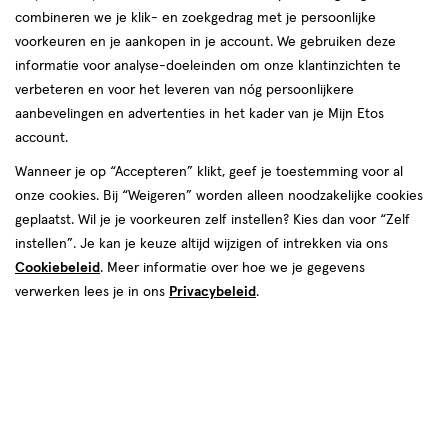
combineren we je klik- en zoekgedrag met je persoonlijke
reviews
voorkeuren en je aankopen in je account. We gebruiken deze
informatie voor analyse-doeleinden om onze klantinzichten te
verbeteren en voor het leveren van nóg persoonlijkere
aanbevelingen en advertenties in het kader van je Mijn Etos
account.
Wanneer je op “Accepteren” klikt, geef je toestemming voor al
€ 11.79
11
.
onze cookies. Bij “Weigeren” worden alleen noodzakelijke cookies
79
1+1 gratis
Product
geplaatst. Wil je je voorkeuren zelf instellen? Kies dan voor “Zelf
badge
Je bespaart €11,79 bij 2 stuks
instellen”. Je kan je keuze altijd wijzigen of intrekken via ons
tooltip
Cookiebeleid
. Meer informatie over hoe we je gegevens
Spaar 4 Air Miles
verwerken lees je in ons
Privacybeleid
.
Online op voorraad
Voor 22:00 besteld, maandag in huis
2
In mijn winkelmandje
verhoog
aantal