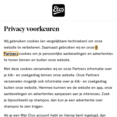
ga
Voor 22:00 uur besteld, maandag in huis
naar
de
Menu
hoofd
Zoeken
Privacy voorkeuren
content
›
›
ga
Interactie
naar
Wij gebruiken cookies (en vergelijkbare technieken) om onze
Je
Douchegel
Alles van NIVEA
met
de
website te verbeteren. Daarnaast gebruiken wij en onze
8
bent
NIVEA MEN Total Relax Douchegel
dit
zoekbalk
Partners
cookies om je persoonlijke aanbevelingen en advertenties
ers
Weleda
hier:
veld
ga
250 ML
te tonen binnen en buiten onze website.
opent
naar
Met deze cookies verzamelen wij en onze Partners informatie over
een
de
250
250 ML
gel
je klik- en zoekgedrag binnen onze website. Onze Partners
volledig
ML,
footer
verzamelen mogelijk ook informatie over je klik- en zoekgedrag
venster
gel
1+1
buiten onze website. Hiermee kunnen we de website en app, onze
toevoegen
met
gratis
aanbevelingen en advertenties aanpassen aan je interesses. Zoek
aan
geavanceerde
je bijvoorbeeld op shampoo, dan kun je een advertentie over
verlanglijst
zoekopties
shampoo te zien krijgen.
Als je een Mijn Etos account hebt en hierop bent ingelogd, dan