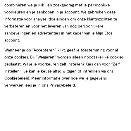
combineren we je klik- en zoekgedrag met je persoonlijke
voorkeuren en je aankopen in je account. We gebruiken deze
informatie voor analyse-doeleinden om onze klantinzichten te
verbeteren en voor het leveren van nóg persoonlijkere
aanbevelingen en advertenties in het kader van je Mijn Etos
account.
Wanneer je op “Accepteren” klikt, geef je toestemming voor al
€ 5.99
5
.
99
onze cookies. Bij “Weigeren” worden alleen noodzakelijke cookies
1+1 gratis
Product
geplaatst. Wil je je voorkeuren zelf instellen? Kies dan voor “Zelf
badge
Je bespaart €5,99 bij 2 stuks
instellen”. Je kan je keuze altijd wijzigen of intrekken via ons
tooltip
Cookiebeleid
. Meer informatie over hoe we je gegevens
Spaar 2 Air Miles
verwerken lees je in ons
Privacybeleid
.
Online op voorraad
Voor 22:00 besteld, maandag in huis
2
In mijn winkelmandje
verhoog
aantal