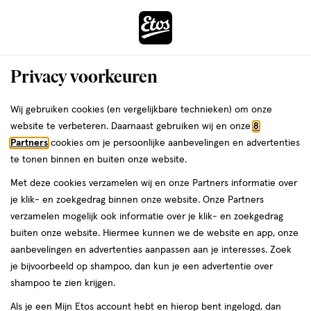
ga
Voor 22:00 uur besteld,
morgen in huis
naar
de
Menu
hoofd
Zoeken
Privacy voorkeuren
content
›
›
ga
Interactie
naar
Wij gebruiken cookies (en vergelijkbare technieken) om onze
Je
Gezichtsserum
Alles van NIVEA
met
de
website te verbeteren. Daarnaast gebruiken wij en onze
8
bent
NIVEA Q10 Anti-Rimpel Collageen
dit
zoekbalk
Partners
cookies om je persoonlijke aanbevelingen en advertenties
ers
Weleda
hier:
veld
ga
Expert 3-in-1 Herstellend Serum 30 ML
te tonen binnen en buiten onze website.
opent
naar
Met deze cookies verzamelen wij en onze Partners informatie over
een
de
30
4.2
30 ML
serum
4.2/5
(51)
je klik- en zoekgedrag binnen onze website. Onze Partners
volledig
ML,
footer
van
verzamelen mogelijk ook informatie over je klik- en zoekgedrag
venster
serum
5
1+1
buiten onze website. Hiermee kunnen we de website en app, onze
met
toevoegen
sterren
gratis
aanbevelingen en advertenties aanpassen aan je interesses. Zoek
geavanceerde
aan
op
je bijvoorbeeld op shampoo, dan kun je een advertentie over
zoekopties
verlanglijst
basis
shampoo te zien krijgen.
van
Als je een Mijn Etos account hebt en hierop bent ingelogd, dan
51