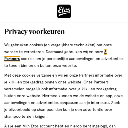
ga
Voor 22:00 uur besteld,
morgen in huis
naar
de
Menu
hoofd
Zoeken
Privacy voorkeuren
content
›
›
ga
Interactie
naar
Wij gebruiken cookies (en vergelijkbare technieken) om onze
Je
Dagcrème
Alles van NIVEA
met
de
website te verbeteren. Daarnaast gebruiken wij en onze
8
bent
NIVEA Q10 Power Anti-Rimpel
dit
zoekbalk
Partners
cookies om je persoonlijke aanbevelingen en advertenties
ers
Weleda
hier:
veld
ga
Dagcrème SPF15 50 ML
te tonen binnen en buiten onze website.
opent
naar
Met deze cookies verzamelen wij en onze Partners informatie over
een
de
50
4.4
50 ML
crème
4.4/5
(232)
je klik- en zoekgedrag binnen onze website. Onze Partners
volledig
ML,
footer
van
verzamelen mogelijk ook informatie over je klik- en zoekgedrag
venster
crème
5
1+1
buiten onze website. Hiermee kunnen we de website en app, onze
met
toevoegen
sterren
gratis
aanbevelingen en advertenties aanpassen aan je interesses. Zoek
geavanceerde
aan
op
je bijvoorbeeld op shampoo, dan kun je een advertentie over
zoekopties
verlanglijst
basis
shampoo te zien krijgen.
van
Als je een Mijn Etos account hebt en hierop bent ingelogd, dan
232