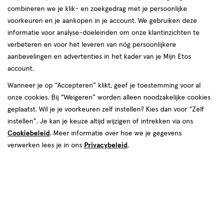
combineren we je klik- en zoekgedrag met je persoonlijke
reviews
voorkeuren en je aankopen in je account. We gebruiken deze
informatie voor analyse-doeleinden om onze klantinzichten te
verbeteren en voor het leveren van nóg persoonlijkere
aanbevelingen en advertenties in het kader van je Mijn Etos
account.
Wanneer je op “Accepteren” klikt, geef je toestemming voor al
€ 24.99
24
.
onze cookies. Bij “Weigeren” worden alleen noodzakelijke cookies
99
1+1 gratis
Product
geplaatst. Wil je je voorkeuren zelf instellen? Kies dan voor “Zelf
badge
Je bespaart €24,99 bij 2 stuks
instellen”. Je kan je keuze altijd wijzigen of intrekken via ons
tooltip
Cookiebeleid
. Meer informatie over hoe we je gegevens
Spaar 9 Air Miles
verwerken lees je in ons
Privacybeleid
.
Online op voorraad
Vóór 22:00 uur besteld, morgen in huis
2
In mijn winkelmandje
verhoog
aantal