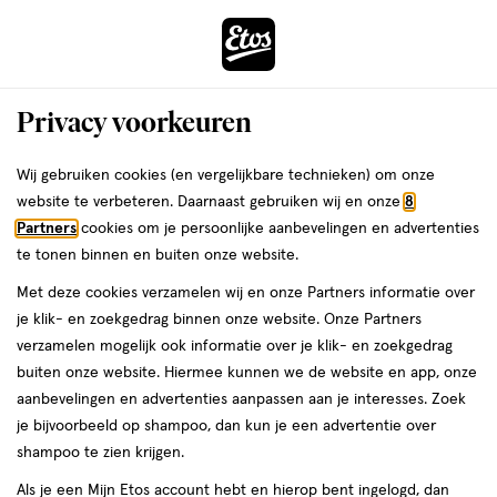
ga
Voor 22:00 uur besteld, maandag in huis
naar
de
Menu
hoofd
Zoeken
Privacy voorkeuren
content
›
›
ga
Interactie
naar
Wij gebruiken cookies (en vergelijkbare technieken) om onze
Je
Nachtcrème
Alles van NIVEA
met
de
website te verbeteren. Daarnaast gebruiken wij en onze
8
bent
NIVEA Q10 Power Anti-Rimpel Extra
dit
zoekbalk
Partners
cookies om je persoonlijke aanbevelingen en advertenties
ers
Weleda
hier:
veld
ga
Voedend Herstellende Nachtcrème 50
te tonen binnen en buiten onze website.
opent
naar
ML
Met deze cookies verzamelen wij en onze Partners informatie over
een
de
je klik- en zoekgedrag binnen onze website. Onze Partners
volledig
footer
50
4.5
50 ML
crème
4.5/5
(72)
verzamelen mogelijk ook informatie over je klik- en zoekgedrag
venster
ML,
van
buiten onze website. Hiermee kunnen we de website en app, onze
met
crème
5
1+1
aanbevelingen en advertenties aanpassen aan je interesses. Zoek
geavanceerde
toevoegen
sterren
gratis
je bijvoorbeeld op shampoo, dan kun je een advertentie over
zoekopties
aan
op
shampoo te zien krijgen.
verlanglijst
basis
Als je een Mijn Etos account hebt en hierop bent ingelogd, dan