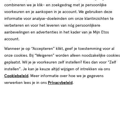
van
combineren we je klik- en zoekgedrag met je persoonlijke
72
voorkeuren en je aankopen in je account. We gebruiken deze
reviews
informatie voor analyse-doeleinden om onze klantinzichten te
Instellingen aanpassen
verbeteren en voor het leveren van nóg persoonlijkere
aanbevelingen en advertenties in het kader van je Mijn Etos
account.
Wanneer je op “Accepteren” klikt, geef je toestemming voor al
Video
onze cookies. Bij “Weigeren” worden alleen noodzakelijke cookies
geplaatst. Wil je je voorkeuren zelf instellen? Kies dan voor “Zelf
€ 28.99
28
.
99
1+1 gratis
Product
instellen”. Je kan je keuze altijd wijzigen of intrekken via ons
badge
Je bespaart €28,99 bij 2 stuks
Cookiebeleid
. Meer informatie over hoe we je gegevens
tooltip
verwerken lees je in ons
Privacybeleid
.
Spaar 11 Air Miles
Online op voorraad
Voor 22:00 besteld, maandag in huis
2
In mijn winkelmandje