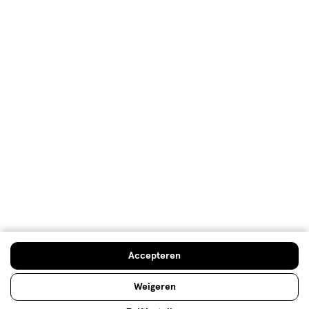
Hoe controleren en plaatsen wij reviews?
Advies & Inspiratie
NIVEA Q10
Vermindert zichtbaar rimpels vanaf 7 dagen.
Accepteren
Lees meer
Weigeren