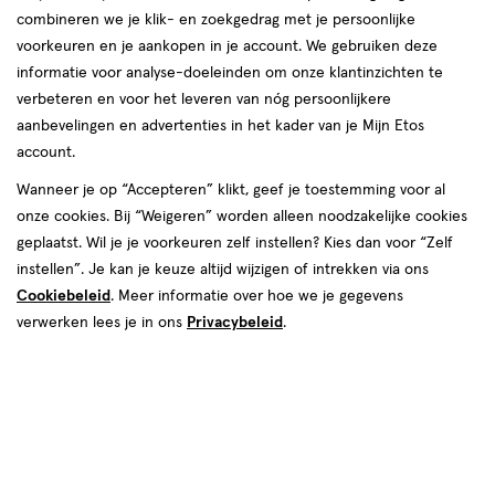
combineren we je klik- en zoekgedrag met je persoonlijke
reviews
voorkeuren en je aankopen in je account. We gebruiken deze
informatie voor analyse-doeleinden om onze klantinzichten te
verbeteren en voor het leveren van nóg persoonlijkere
aanbevelingen en advertenties in het kader van je Mijn Etos
account.
Wanneer je op “Accepteren” klikt, geef je toestemming voor al
€ 25.99
25
.
onze cookies. Bij “Weigeren” worden alleen noodzakelijke cookies
99
1+1 gratis
Product
geplaatst. Wil je je voorkeuren zelf instellen? Kies dan voor “Zelf
badge
Je bespaart €25,99 bij 2 stuks
instellen”. Je kan je keuze altijd wijzigen of intrekken via ons
tooltip
Cookiebeleid
. Meer informatie over hoe we je gegevens
Spaar 10 Air Miles
verwerken lees je in ons
Privacybeleid
.
Online op voorraad
Vóór 22:00 uur besteld, morgen in huis
2
In mijn winkelmandje
verhoog
aantal