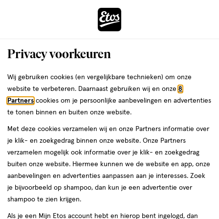
ga
Voor 22:00 uur besteld,
morgen in huis
naar
de
Menu
hoofd
Zoeken
Privacy voorkeuren
content
›
›
ga
Interactie
naar
Wij gebruiken cookies (en vergelijkbare technieken) om onze
Je
Dagcrème
Alles van NIVEA
met
de
website te verbeteren. Daarnaast gebruiken wij en onze
8
bent
NIVEA Q10 Power Anti-Rimpel
dit
zoekbalk
Partners
cookies om je persoonlijke aanbevelingen en advertenties
ers
Weleda
hier:
veld
ga
Sensitive Dagcrème 50 ML
te tonen binnen en buiten onze website.
opent
naar
Met deze cookies verzamelen wij en onze Partners informatie over
een
de
50
4.5
50 ML
crème
4.5/5
(29)
je klik- en zoekgedrag binnen onze website. Onze Partners
volledig
ML,
footer
van
verzamelen mogelijk ook informatie over je klik- en zoekgedrag
venster
crème
5
1+1
buiten onze website. Hiermee kunnen we de website en app, onze
met
toevoegen
sterren
gratis
aanbevelingen en advertenties aanpassen aan je interesses. Zoek
geavanceerde
aan
op
je bijvoorbeeld op shampoo, dan kun je een advertentie over
zoekopties
verlanglijst
basis
shampoo te zien krijgen.
van
Als je een Mijn Etos account hebt en hierop bent ingelogd, dan
29