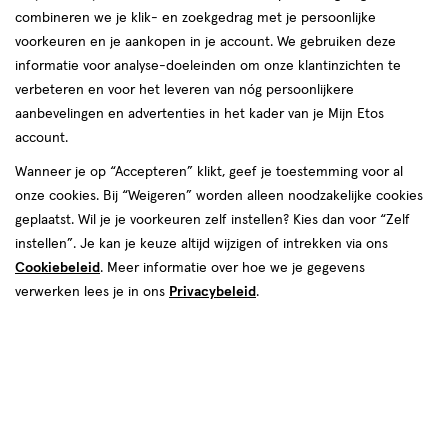
combineren we je klik- en zoekgedrag met je persoonlijke
reviews
voorkeuren en je aankopen in je account. We gebruiken deze
Instellingen aanpassen
informatie voor analyse-doeleinden om onze klantinzichten te
verbeteren en voor het leveren van nóg persoonlijkere
aanbevelingen en advertenties in het kader van je Mijn Etos
account.
Video
Wanneer je op “Accepteren” klikt, geef je toestemming voor al
€ 28.99
28
.
onze cookies. Bij “Weigeren” worden alleen noodzakelijke cookies
99
1+1 gratis
Product
geplaatst. Wil je je voorkeuren zelf instellen? Kies dan voor “Zelf
badge
Je bespaart €28,99 bij 2 stuks
instellen”. Je kan je keuze altijd wijzigen of intrekken via ons
tooltip
Cookiebeleid
. Meer informatie over hoe we je gegevens
Spaar 11 Air Miles
verwerken lees je in ons
Privacybeleid
.
Online op voorraad
Vóór 22:00 uur besteld, morgen in huis
2
In mijn winkelmandje
verhoog
aantal