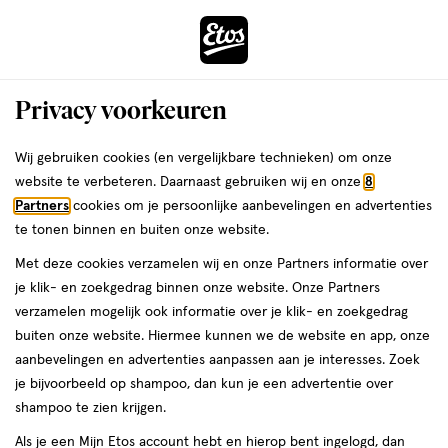
ga
Voor 22:00 uur besteld,
morgen in huis
naar
de
Menu
hoofd
Zoeken
Privacy voorkeuren
content
›
ga
Interactie
naar
Wij gebruiken cookies (en vergelijkbare technieken) om onze
Je
Dagcrème
Alles van NIVEA
met
de
website te verbeteren. Daarnaast gebruiken wij en onze
8
bent
NIVEA Q10 Power Extra Voedend
dit
zoekbalk
Partners
cookies om je persoonlijke aanbevelingen en advertenties
da
hier:
veld
ga
Dagcrème SPF15 50 ML
te tonen binnen en buiten onze website.
opent
naar
Met deze cookies verzamelen wij en onze Partners informatie over
een
de
50
4.4
50 ML
crème
4.4/5
(60)
je klik- en zoekgedrag binnen onze website. Onze Partners
volledig
ML,
footer
van
verzamelen mogelijk ook informatie over je klik- en zoekgedrag
venster
crème
5
1+1
buiten onze website. Hiermee kunnen we de website en app, onze
met
toevoegen
sterren
gratis
aanbevelingen en advertenties aanpassen aan je interesses. Zoek
geavanceerde
aan
op
je bijvoorbeeld op shampoo, dan kun je een advertentie over
zoekopties
verlanglijst
basis
shampoo te zien krijgen.
van
Als je een Mijn Etos account hebt en hierop bent ingelogd, dan
60