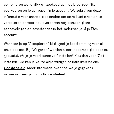
combineren we je klik- en zoekgedrag met je persoonlijke
reviews
voorkeuren en je aankopen in je account. We gebruiken deze
informatie voor analyse-doeleinden om onze klantinzichten te
verbeteren en voor het leveren van nóg persoonlijkere
aanbevelingen en advertenties in het kader van je Mijn Etos
account.
Wanneer je op “Accepteren” klikt, geef je toestemming voor al
€ 4.99
4
.
onze cookies. Bij “Weigeren” worden alleen noodzakelijke cookies
99
1+1 gratis
Product
geplaatst. Wil je je voorkeuren zelf instellen? Kies dan voor “Zelf
badge
Je bespaart €4,99 bij 2 stuks
instellen”. Je kan je keuze altijd wijzigen of intrekken via ons
tooltip
Cookiebeleid
. Meer informatie over hoe we je gegevens
Spaar 1 Air Mile
verwerken lees je in ons
Privacybeleid
.
Online op voorraad
Vóór 22:00 uur besteld, morgen in huis
2
In mijn winkelmandje
verhoog
aantal