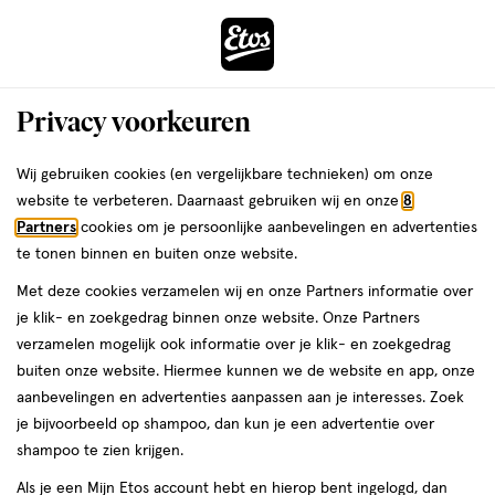
ga
Voor 22:00 uur besteld,
morgen in huis
naar
de
Menu
hoofd
Zoeken
Privacy voorkeuren
content
›
›
ga
Interactie
naar
Wij gebruiken cookies (en vergelijkbare technieken) om onze
Je
Make-up-remover
Alles van NIVEA
met
de
website te verbeteren. Daarnaast gebruiken wij en onze
8
bent
NIVEA Sensitive Reinigingsdoekjes 25
dit
zoekbalk
Partners
cookies om je persoonlijke aanbevelingen en advertenties
ers
Weleda
hier:
veld
ga
stuks
te tonen binnen en buiten onze website.
opent
naar
Met deze cookies verzamelen wij en onze Partners informatie over
een
de
25
4.1
25 stuks
4.1/5
(64)
je klik- en zoekgedrag binnen onze website. Onze Partners
volledig
stuks,
footer
van
verzamelen mogelijk ook informatie over je klik- en zoekgedrag
venster
5
1+1
buiten onze website. Hiermee kunnen we de website en app, onze
met
toevoegen
sterren
gratis
aanbevelingen en advertenties aanpassen aan je interesses. Zoek
geavanceerde
aan
op
je bijvoorbeeld op shampoo, dan kun je een advertentie over
zoekopties
verlanglijst
basis
shampoo te zien krijgen.
van
Als je een Mijn Etos account hebt en hierop bent ingelogd, dan
64