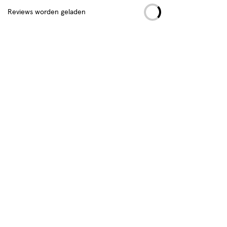
Reviews worden geladen
Hoe controleren en plaatsen wij reviews?
Advies & Inspiratie
NIVEA Q10
Vermindert zichtbaar rimpels vanaf 7 dagen.