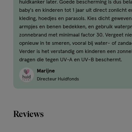
huidkanker later. Goede bescherming is dus bela
baby's en kinderen tot 1 jaar uit direct zonlicht 
*Huidvriendelijkheid getest door kinderartsen en dermat
kleding, hoedjes en parasols. Kies dicht geweven
Kenmerken van NIVEA SUN Kids Pocket size
armpjes en benen bedekken, en gebruik waterp
Handig Voor Op Reis 50 ML
zonnebrand met minimaal factor 30. Vergeet nie
opnieuw in te smeren, vooral bij water- of zandac
Onmiddellijke UVA- en UVB-bescherming: Zeer effe
Verder is het verstandig om kinderen een zonneb
schade op korte en lange termijn helpt voorkomen.
dragen die tegen UV-A en UV-B beschermt.
Extra waterbestendig: Beschermt actieve kinderen op
leuk buitenmoment.
Marijne
Getest door kinderartsen*: Extra zachte formule met
Directeur Huidfonds
goedgekeurde huidvriendelijkheid - speciaal ontwikk
kinderen.
Beschermt de gezondheid van de huid op lange term
beschermingssystemen die de gezonde ontwikkeling v
Reviews
beschermen en hun huid gezond houden.
Formule met panthenol, vitamine C en E: snel absorb
sprayformaat voor probleemloos aanbrengen zonder 