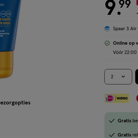
melk
9
€ 9.99
99
.
Spaar 3 Air
Online op 
Vóór 22:00 
2
ezorgopties
Gratis
be
Gratis
re