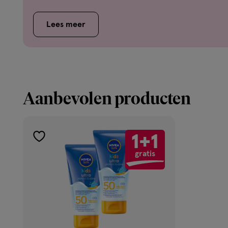
Lees meer
Aanbevolen producten
1+1
toevoegen
gratis
aan
verlanglijst