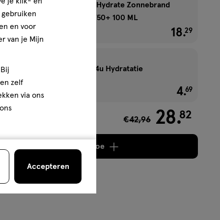
e je klik- en
NIVEA SUN Protect & Hydrate Zonnebrand
e gebruiken
Lotion Travel Size SPF50+ 100 ML
en en voor
1+1 gratis
18
.
€ 18.29
29
r van je Mijn
Labello Sun Protect 24u Hydratatie
Bij
Lippenbalsem SPF50
en zelf
4
.
€ 4.69
69
rekken via ons
 ons
28
.
82
€42,96
4,14
Voeg
4 producten
toe
Accepteren