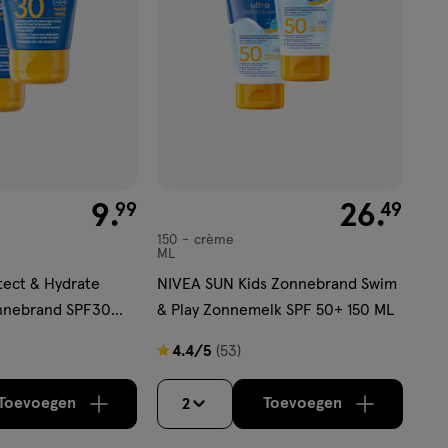
€ 9.99
9
.
€ 26.49
26
.
99
49
150
crème
crème
ML
ect & Hydrate
NIVEA SUN Kids Zonnebrand Swim
onnebrand SPF30
& Play Zonnemelk SPF 50+ 150 ML
ML
4.4
4.4/5
(53)
van
5
Toevoegen
Toevoegen
2
verhoog aantal met één
,
Limiet bereikt.
verhoog aantal m
Je kan maximaa
sterren