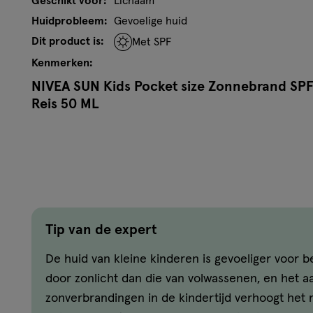
Geschikt voor:
Lichaam
Huidprobleem:
Gevoelige huid
Dit product is:
Met SPF
Kenmerken:
NIVEA SUN Kids Pocket size Zonnebrand SP
Reis 50 ML
Ga zorgeloos op reis met NIVEA SUN Kids Pocket size Z
zonnemelk biedt onmiddellijke UVA- en UVB-beschermin
en lange termijn te voorkomen. Ideaal voor actieve kinde
waterbestendige formule die betrouwbare bescherming b
Met de formule, verrijkt met panthenol, vitamine C en E,
absorberend en eenvoudig aan te brengen zonder plakke
Tip van de expert
reisverpakking maakt het ideaal voor gebruik onderweg, 
uitstapjes. Getest door kinderartsen* en speciaal ontwik
De huid van kleine kinderen is gevoeliger voor 
kinderen.. Het beschermt niet alleen, maar ondersteunt
door zonlicht dan die van volwassenen, en het a
van de huid van je kind. Met NIVEA SUN Kids Pocket size
zonverbrandingen in de kindertijd verhoogt het r
betrouwbare bescherming en gebruiksgemak in een comp