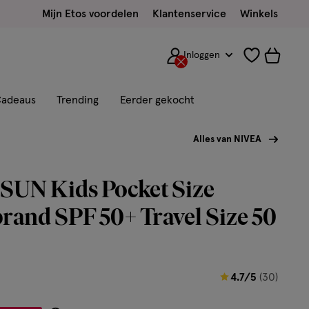
Mijn Etos voordelen
Klantenservice
Winkels
Inloggen
adeaus
Trending
Eerder gekocht
Alles van NIVEA
SUN Kids Pocket Size
and SPF 50+ Travel Size 50
4.7
4.7/5
(30)
van