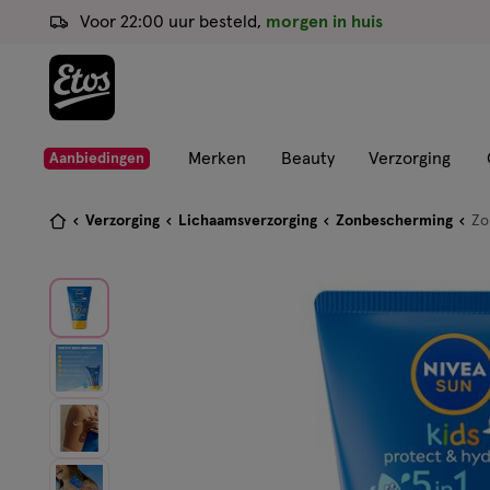
ga
Voor 22:00 uur besteld,
morgen in huis
naar
de
hoofd
content
ga
Merken
Beauty
Verzorging
Aanbiedingen
naar
de
Je
Verzorging
Lichaamsverzorging
Zonbescherming
Zo
zoekbalk
bent
ga
hier:
naar
de
footer