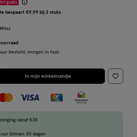
5
1+1 gratis
Product
sterren
badge
Je bespaart €9,99 bij 2 stuks
op
tooltip
basis
 Miles
van
30
voorraad
reviews
uur besteld, morgen in huis
In mijn winkelmandje
verhoog
toevoege
aantal
aan
met
verlanglijs
één
,
Bijna
zorging vanaf €35
uitverkocht!
tour binnen 30 dagen
Er