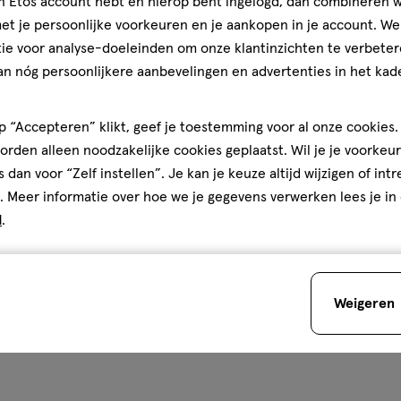
jn Etos account hebt en hierop bent ingelogd, dan combineren w
t je persoonlijke voorkeuren en je aankopen in je account. W
ie voor analyse-doeleinden om onze klantinzichten te verbeter
an nóg persoonlijkere aanbevelingen en advertenties in het kade
erweg! Ik vind het
 in te smeren met een hoge
er reageert niet allergisch
 “Accepteren” klikt, geef je toestemming voor al onze cookies. 
rden alleen noodzakelijke cookies geplaatst. Wil je je voorkeur
s dan voor “Zelf instellen”. Je kan je keuze altijd wijzigen of int
ivea.nl
. Meer informatie over hoe we je gegevens verwerken lees je in
Je bespaart
€1
d
.
Weigeren