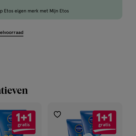
zijn
p Etos eigen merk met Mijn Etos
nog
maar
43
kelvoorraad
producten
op
voorraad.
tieven
1+1
1+1
toevoegen
gratis
gratis
aan
verlanglijst