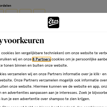
op
oordelen
basis
van
Ontdek 
onnebeschermingsproduct
33
ernstige bedreiging voor de
cteer
Selecteer
Selecteer
Selecteer
op reis
reviews
evoegen van een
zon. Vermijd contact met de
om
om
om
is een geldig e-mailadres
ct met textiel en harde
het
het
het
rificatie
y voorkeuren
el
artikel
artikel
artikel
te
te
te
 cookies (en vergelijkbare technieken) om onze website te verb
rdelen
beoordelen
beoordelen
beoordelen
bruiken wij en onze
8 Partners
cookies om je persoonlijke aanb
met
met
met
te tonen binnen en buiten onze website.
3
4
5
ren.
sterren.
sterren.
sterren.
ies verzamelen wij en onze Partners informatie over je klik- e
rmee
Hiermee
Hiermee
Hiermee
ebsite. Onze Partners verzamelen mogelijk ook informatie over 
n
open
open
open
teren op
Recentste
uiten onze website. Hiermee kunnen we de website en app, on
je
je
je
 en advertenties aanpassen aan je interesses. Zoek je bijvoorb
een
een
een
kun je een advertentie over shampoo te zien krijgen.
ier.
enformulier.
vragenformulier.
vragenformulier.
vragenformulier.