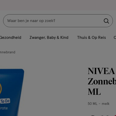
Zoeken
Interactie
met
Gezondheid
Zwanger, Baby & Kind
Thuis & Op Reis
C
dit
veld
nnebrand
opent
een
NIVEA 
volledig
venster
Zonnebr
met
ML
geavanceerde
zoekopties
50
50 ML
melk
ML,