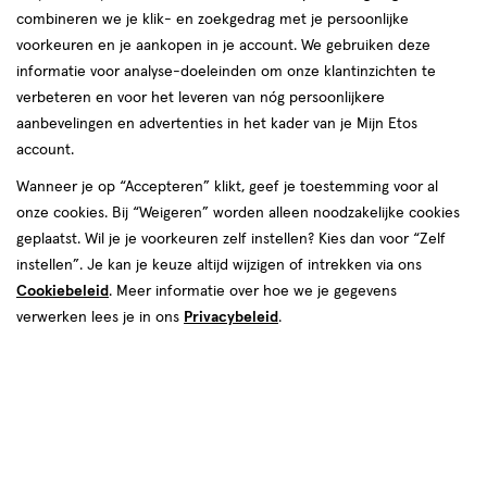
combineren we je klik- en zoekgedrag met je persoonlijke
reviews
voorkeuren en je aankopen in je account. We gebruiken deze
informatie voor analyse-doeleinden om onze klantinzichten te
verbeteren en voor het leveren van nóg persoonlijkere
aanbevelingen en advertenties in het kader van je Mijn Etos
account.
Wanneer je op “Accepteren” klikt, geef je toestemming voor al
€ 7.29
7
.
onze cookies. Bij “Weigeren” worden alleen noodzakelijke cookies
29
1+1 gratis
Product
geplaatst. Wil je je voorkeuren zelf instellen? Kies dan voor “Zelf
badge
Je bespaart €7,29 bij 2 stuks
instellen”. Je kan je keuze altijd wijzigen of intrekken via ons
tooltip
Cookiebeleid
. Meer informatie over hoe we je gegevens
Spaar 2 Air Miles
verwerken lees je in ons
Privacybeleid
.
Online op voorraad
Vandaag besteld, maandag in huis
2
In mijn winkelmandje
verhoog
aantal