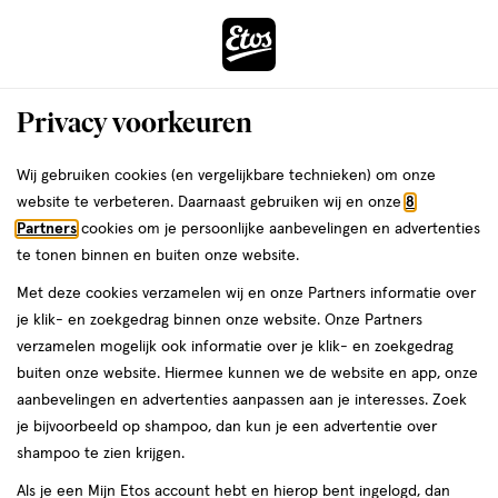
ga
Vandaag besteld, maandag in huis
naar
de
Menu
hoofd
Zoeken
Privacy voorkeuren
content
›
›
ga
Interactie
naar
Wij gebruiken cookies (en vergelijkbare technieken) om onze
Je
Haarlak
Alles van NIVEA
met
de
website te verbeteren. Daarnaast gebruiken wij en onze
8
bent
NIVEA Ultra Strong Styling Spray 250
dit
zoekbalk
Partners
cookies om je persoonlijke aanbevelingen en advertenties
ers
Weleda
hier:
veld
ga
ML
te tonen binnen en buiten onze website.
opent
naar
Met deze cookies verzamelen wij en onze Partners informatie over
een
de
250
4.5
250 ML
spray
4.5/5
(2)
je klik- en zoekgedrag binnen onze website. Onze Partners
volledig
ML,
footer
van
verzamelen mogelijk ook informatie over je klik- en zoekgedrag
venster
spray
5
1+1
buiten onze website. Hiermee kunnen we de website en app, onze
met
toevoegen
sterren
gratis
aanbevelingen en advertenties aanpassen aan je interesses. Zoek
geavanceerde
aan
op
je bijvoorbeeld op shampoo, dan kun je een advertentie over
zoekopties
verlanglijst
basis
shampoo te zien krijgen.
van
Als je een Mijn Etos account hebt en hierop bent ingelogd, dan
2