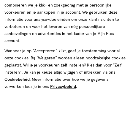
combineren we je klik- en zoekgedrag met je persoonlijke
voorkeuren en je aankopen in je account. We gebruiken deze
informatie voor analyse-doeleinden om onze klantinzichten te
verbeteren en voor het leveren van nóg persoonlijkere
aanbevelingen en advertenties in het kader van je Mijn Etos
account.
Wanneer je op “Accepteren” klikt, geef je toestemming voor al
€ 6.99
6
.
99
onze cookies. Bij “Weigeren” worden alleen noodzakelijke cookies
geplaatst. Wil je je voorkeuren zelf instellen? Kies dan voor “Zelf
Spaar 2 Air Miles
instellen”. Je kan je keuze altijd wijzigen of intrekken via ons
Cookiebeleid
. Meer informatie over hoe we je gegevens
Online op voorraad
verwerken lees je in ons
Privacybeleid
.
Vóór 22:00 uur besteld, morgen in huis
1
In mijn winkelmandje
verhoog
aantal
met