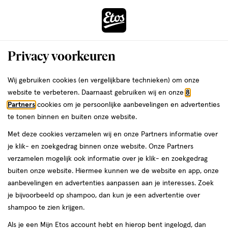
ga
Voor 22:00 uur besteld,
morgen in huis
naar
de
Menu
hoofd
Zoeken
Privacy voorkeuren
content
›
›
ga
Interactie
naar
Wij gebruiken cookies (en vergelijkbare technieken) om onze
Je
Lipgloss
Alles van NYX Professional Makeup
met
de
website te verbeteren. Daarnaast gebruiken wij en onze
8
bent
NYX Professional Makeup Butter Lip
dit
zoekbalk
Partners
cookies om je persoonlijke aanbevelingen en advertenties
ers
Weleda
hier:
veld
ga
Gloss Sugar High
te tonen binnen en buiten onze website.
opent
naar
Met deze cookies verzamelen wij en onze Partners informatie over
een
de
1
1 stuk
crème
je klik- en zoekgedrag binnen onze website. Onze Partners
volledig
stuk,
footer
verzamelen mogelijk ook informatie over je klik- en zoekgedrag
venster
crème
buiten onze website. Hiermee kunnen we de website en app, onze
toevoegen
met
aanbevelingen en advertenties aanpassen aan je interesses. Zoek
aan
geavanceerde
je bijvoorbeeld op shampoo, dan kun je een advertentie over
verlanglijst
zoekopties
shampoo te zien krijgen.
Als je een Mijn Etos account hebt en hierop bent ingelogd, dan