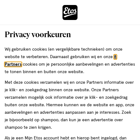
ga
Voor 22:00 uur besteld,
morgen in huis
naar
de
Menu
hoofd
Zoeken
Privacy voorkeuren
content
›
›
ga
Interactie
naar
Wij gebruiken cookies (en vergelijkbare technieken) om onze
Je
Oogschaduw
Alles van NYX Professional Makeup
met
de
website te verbeteren. Daarnaast gebruiken wij en onze
8
bent
NYX Professional Makeup Lid
dit
zoekbalk
Partners
cookies om je persoonlijke aanbevelingen en advertenties
ers
Weleda
hier:
veld
ga
Lingerie 04 Risky Rose Crème
te tonen binnen en buiten onze website.
opent
naar
Oogschaduw
Met deze cookies verzamelen wij en onze Partners informatie over
een
de
je klik- en zoekgedrag binnen onze website. Onze Partners
volledig
footer
6
6 ML
verzamelen mogelijk ook informatie over je klik- en zoekgedrag
venster
ML,
buiten onze website. Hiermee kunnen we de website en app, onze
met
aanbevelingen en advertenties aanpassen aan je interesses. Zoek
geavanceerde
toevoegen
je bijvoorbeeld op shampoo, dan kun je een advertentie over
zoekopties
aan
shampoo te zien krijgen.
verlanglijst
Als je een Mijn Etos account hebt en hierop bent ingelogd, dan