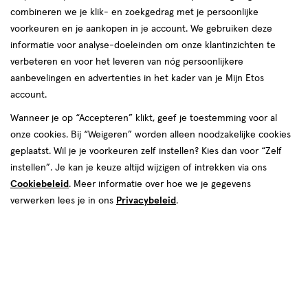
combineren we je klik- en zoekgedrag met je persoonlijke
voorkeuren en je aankopen in je account. We gebruiken deze
informatie voor analyse-doeleinden om onze klantinzichten te
verbeteren en voor het leveren van nóg persoonlijkere
aanbevelingen en advertenties in het kader van je Mijn Etos
account.
Wanneer je op “Accepteren” klikt, geef je toestemming voor al
onze cookies. Bij “Weigeren” worden alleen noodzakelijke cookies
geplaatst. Wil je je voorkeuren zelf instellen? Kies dan voor “Zelf
€ 9.99
9
.
99
instellen”. Je kan je keuze altijd wijzigen of intrekken via ons
Cookiebeleid
. Meer informatie over hoe we je gegevens
Spaar 3 Air Miles
verwerken lees je in ons
Privacybeleid
.
Online op voorraad
Vóór 22:00 uur besteld, morgen in huis
1
In mijn winkelmandje
verhoog
aantal