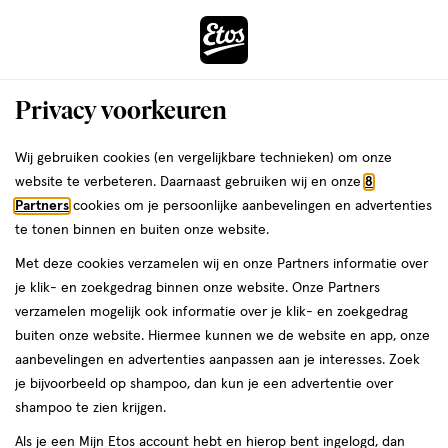
ga
Voor 22:00 uur besteld,
morgen in huis
naar
de
Menu
hoofd
Zoeken
Privacy voorkeuren
content
›
›
ga
Etos
Interactie
naar
Wij gebruiken cookies (en vergelijkbare technieken) om onze
met
de
website te verbeteren. Daarnaast gebruiken wij en onze
8
Drogist
ers
Weleda
dit
zoekbalk
Partners
cookies om je persoonlijke aanbevelingen en advertenties
veld
ga
te tonen binnen en buiten onze website.
|
opent
naar
Met deze cookies verzamelen wij en onze Partners informatie over
een
de
Alles
je klik- en zoekgedrag binnen onze website. Onze Partners
volledig
footer
verzamelen mogelijk ook informatie over je klik- en zoekgedrag
venster
om
buiten onze website. Hiermee kunnen we de website en app, onze
met
aanbevelingen en advertenties aanpassen aan je interesses. Zoek
geavanceerde
je
je bijvoorbeeld op shampoo, dan kun je een advertentie over
zoekopties
shampoo te zien krijgen.
mooi
Tot 50% korting
Als je een Mijn Etos account hebt en hierop bent ingelogd, dan