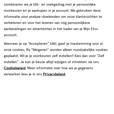
Op o.a. Dr. Brown's, Munchkin, Waterwipes en Pampers. Mis
te
combineren we je klik- en zoekgedrag met je persoonlijke
het niet!
voorkeuren en je aankopen in je account. We gebruiken deze
voelen.
informatie voor analyse-doeleinden om onze klantinzichten te
Shop deals
verbeteren en voor het leveren van nóg persoonlijkere
Van
Snel shoppen
aanbevelingen en advertenties in het kader van je Mijn Etos
account.
binnen
Wanneer je op “Accepteren” klikt, geef je toestemming voor al
Lichaams­verzorging
Make-up
en
onze cookies. Bij “Weigeren” worden alleen noodzakelijke cookies
geplaatst. Wil je je voorkeuren zelf instellen? Kies dan voor “Zelf
van
instellen”. Je kan je keuze altijd wijzigen of intrekken via ons
Vitamines & supple­
Gezichts­verzorging
menten
Cookiebeleid
. Meer informatie over hoe we je gegevens
buiten.
verwerken lees je in ons
Privacybeleid
.
Haar­verzorging
Mond­hygiëne
Zonnebrand &
Verschonen
Aftersun