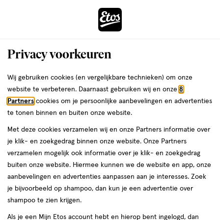
ga
Voor 22:00 uur besteld,
morgen in huis
naar
de
Menu
hoofd
Zoeken
Privacy voorkeuren
content
›
›
ga
Interactie
naar
Wij gebruiken cookies (en vergelijkbare technieken) om onze
Je
Oogpotlood
Alles van NYX Professional Makeup
met
de
website te verbeteren. Daarnaast gebruiken wij en onze
8
bent
NYX Professional Makeup Slim Eye
dit
zoekbalk
Partners
cookies om je persoonlijke aanbevelingen en advertenties
ers
Weleda
hier:
veld
ga
Pencil Black Brown
te tonen binnen en buiten onze website.
opent
naar
Met deze cookies verzamelen wij en onze Partners informatie over
een
de
1
1 stuk
je klik- en zoekgedrag binnen onze website. Onze Partners
volledig
stuk,
footer
verzamelen mogelijk ook informatie over je klik- en zoekgedrag
venster
buiten onze website. Hiermee kunnen we de website en app, onze
toevoegen
met
aanbevelingen en advertenties aanpassen aan je interesses. Zoek
aan
geavanceerde
je bijvoorbeeld op shampoo, dan kun je een advertentie over
verlanglijst
zoekopties
shampoo te zien krijgen.
Als je een Mijn Etos account hebt en hierop bent ingelogd, dan