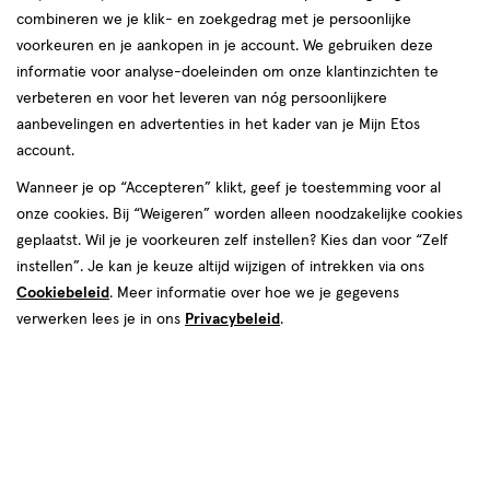
combineren we je klik- en zoekgedrag met je persoonlijke
voorkeuren en je aankopen in je account. We gebruiken deze
informatie voor analyse-doeleinden om onze klantinzichten te
verbeteren en voor het leveren van nóg persoonlijkere
aanbevelingen en advertenties in het kader van je Mijn Etos
€ 4.99
4
.
99
account.
Spaar 1 Air Mile
Wanneer je op “Accepteren” klikt, geef je toestemming voor al
onze cookies. Bij “Weigeren” worden alleen noodzakelijke cookies
Online bijna uitverkocht
geplaatst. Wil je je voorkeuren zelf instellen? Kies dan voor “Zelf
Vóór 22:00 uur besteld, morgen in huis
instellen”. Je kan je keuze altijd wijzigen of intrekken via ons
Cookiebeleid
. Meer informatie over hoe we je gegevens
verwerken lees je in ons
Privacybeleid
.
1
In mijn winkelmandje
verhoog
aantal
met
één
,
Bijna
Gratis
bezorging vanaf €35