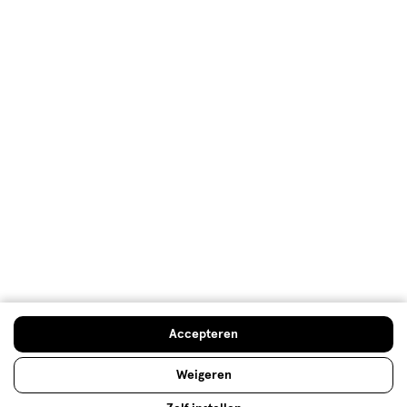
Klantenservice
Advies & Inspiratie
Etos Folder
Mijn Etos voordelen
Welkomstkorting
10% korting op véél Etos eigen merk-producten
Accepteren
Digitaal zegels sparen
Verjaardagskorting
Weigeren