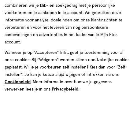
combineren we je klik- en zoekgedrag met je persoonlijke
voorkeuren en je aankopen in je account. We gebruiken deze
informatie voor analyse-doeleinden om onze klantinzichten te
verbeteren en voor het leveren van nóg persoonlijkere
aanbevelingen en advertenties in het kader van je Mijn Etos
€ 4.99
4
.
99
account.
Spaar 1 Air Mile
Wanneer je op “Accepteren” klikt, geef je toestemming voor al
onze cookies. Bij “Weigeren” worden alleen noodzakelijke cookies
Online bijna uitverkocht
geplaatst. Wil je je voorkeuren zelf instellen? Kies dan voor “Zelf
Vóór 22:00 uur besteld, morgen in huis
instellen”. Je kan je keuze altijd wijzigen of intrekken via ons
Cookiebeleid
. Meer informatie over hoe we je gegevens
verwerken lees je in ons
Privacybeleid
.
1
In mijn winkelmandje
verhoog
aantal
met
één
,
Bijna
Gratis
bezorging vanaf €35