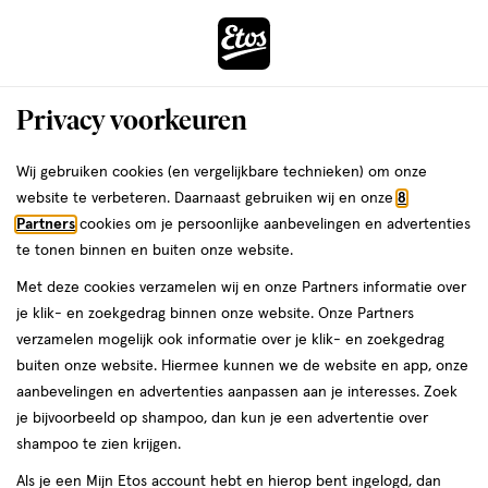
ga
Voor 22:00 uur besteld,
morgen in huis
naar
de
Menu
hoofd
Zoeken
Privacy voorkeuren
content
›
›
ga
Interactie
naar
Wij gebruiken cookies (en vergelijkbare technieken) om onze
Je
Oogpotlood
Alles van NYX Professional Makeup
met
de
website te verbeteren. Daarnaast gebruiken wij en onze
8
bent
NYX Professional Makeup Slim Eye
dit
zoekbalk
Partners
cookies om je persoonlijke aanbevelingen en advertenties
ers
Weleda
hier:
veld
ga
Pencil Brown
te tonen binnen en buiten onze website.
opent
naar
Met deze cookies verzamelen wij en onze Partners informatie over
een
de
1
1 stuk
je klik- en zoekgedrag binnen onze website. Onze Partners
volledig
stuk,
footer
verzamelen mogelijk ook informatie over je klik- en zoekgedrag
venster
buiten onze website. Hiermee kunnen we de website en app, onze
toevoegen
met
aanbevelingen en advertenties aanpassen aan je interesses. Zoek
aan
geavanceerde
je bijvoorbeeld op shampoo, dan kun je een advertentie over
verlanglijst
zoekopties
shampoo te zien krijgen.
Als je een Mijn Etos account hebt en hierop bent ingelogd, dan