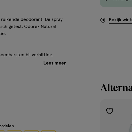
s ruikende deodorant. De spray
Bekijk win
isch getest. Odorex Natural
ie.
penbarsten bij verhitting.
en, open vuur en andere
of op andere ontstekingsbronnen
uiten bereik van kinderen
Alterna
toevoegen
aan
oordelen
verlanglijst