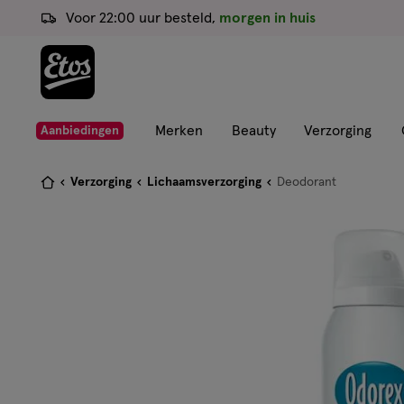
ga
Voor 22:00 uur besteld,
morgen in huis
naar
de
hoofd
content
ga
Merken
Beauty
Verzorging
Aanbiedingen
naar
de
Je
Verzorging
Lichaamsverzorging
Deodorant
zoekbalk
bent
ga
hier:
naar
de
footer