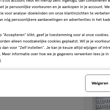
jn Etos account hebt en hierop bent ingelogd, dan combineren w
300
pomp
pomp
t je persoonlijke voorkeuren en je aankopen in je account. W
ML
ie voor analyse-doeleinden om onze klantinzichten te verbeter
Etos Kokos & 
an nóg persoonlijkere aanbevelingen en advertenties in het kade
300 ML
5
5/5
(1)
 “Accepteren” klikt, geef je toestemming voor al onze cookies. 
van
rden alleen noodzakelijke cookies geplaatst. Wil je je voorkeur
5
3
s dan voor “Zelf instellen”. Je kan je keuze altijd wijzigen of int
sterren
. Meer informatie over hoe we je gegevens verwerken lees je in
op
d
.
basis
van
toevoegen
1
aan
reviews
Weigeren
verlanglijst