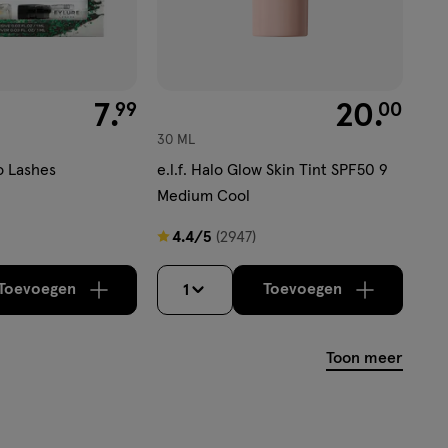
€ 7.99
7
.
€ 20.00
20
.
99
00
30 ML
o Lashes
e.l.f. Halo Glow Skin Tint SPF50 9
Medium Cool
4.4
4.4/5
(2947)
van
5
Toevoegen
Toevoegen
1
verhoog aantal met één
,
Bijna uitverkocht!
verhoog aantal m
Er zijn nog
sterren
op
Toon meer
basis
van
2947
reviews