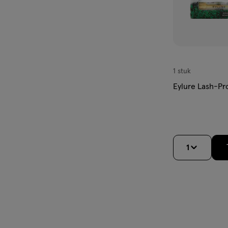
1 stuk
Eylure Lash-Pr
1