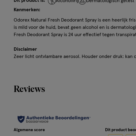
Dit product is:
Alcoholvrij
Dermatologisch getest
Kenmerken:
Odorex Natural Fresh Deodorant Spray is een heerlijk fri
is mild voor de huid, bevat geen alcohol en is dermatolog
Fresh Deodorant Spray is 24 uur effectief tegen transpirat
Disclaimer
Zeer licht ontvlambare aerosol. Houder onder druk: kan o
Verwijderd houden van warmte, hete oppervlakken, vonk
ontstekingsbronnen. Niet roken. Niet in een open vuur 
spuiten. Ook na gebruik niet doorboren of verbranden. B
houden. Niet in de ogen of gezicht sprayen.
Reviews
Algemene score
Dit product be