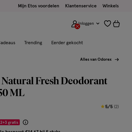
Mijn Etos voordelen
Klantenservice
Winkels
Inloggen
adeaus
Trending
Eerder gekocht
Alles van Odorex
 Natural Fresh Deodorant
150 ML
5
5/5
(2)
van
5
2+3 gratis
Product
sterren
badge