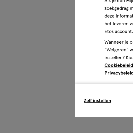
Als je een Mi
zoekgedrag me
deze informat
het leveren v
Etos account.
Wanneer je op
“Weigeren” wo
instellen? Kie
Cookiebeleid
Privacybelei
Zelf instellen