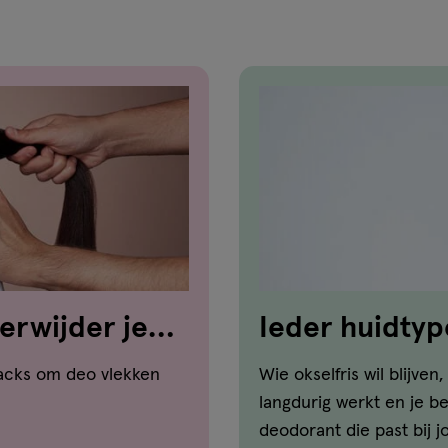
verwijder je
Ieder huidtyp
n
hacks om deo vlekken
Wie okselfris wil blijve
langdurig werkt en je b
deodorant die past bij j