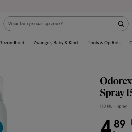
Zoeken
Interactie
met
Gezondheid
Zwanger, Baby & Kind
Thuis & Op Reis
C
dit
veld
opent
een
Odorex
volledig
venster
Spray 
met
geavanceerde
150
150 ML
spray
zoekopties
ML,
spray
4
€ 4.89
89
.