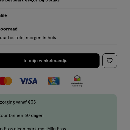
Je bespaart €14,67 bij 5 stuks
op
tooltip
basis
Mile
van
2
voorraad
reviews
uur besteld, morgen in huis
In mijn winkelmandje
verhoog
toevoege
aantal
aan
met
verlanglijs
één
,
Limiet
zorging vanaf €35
bereikt.
tour binnen 30 dagen
Je
kan
p Etos eigen merk met Mijn Etos