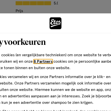
op
Kwaliteit, 5.0 van 5
5.0
basis
l
Prijs
van
Andere
Prijs, 5.0 van 5
5.0
5
den
Gebruiksgemak
reviews
Gebruiksgemak, 5.0 van 5
5.0
y voorkeuren
toevoegen
aan
verlanglijst
 cookies (en vergelijkbare technieken) om onze website te verb
bruiken wij en onze
8 Partners
cookies om je persoonlijke aanb
te tonen binnen en buiten onze website.
ies verzamelen wij en onze Partners informatie over je klik- e
ebsite. Onze Partners verzamelen mogelijk ook informatie over 
uiten onze website. Hiermee kunnen we de website en app, on
 en advertenties aanpassen aan je interesses. Zoek je bijvoorb
kun je een advertentie over shampoo te zien krijgen.