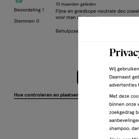
10 maanden geleden
Beoordeling
1
Fijne en goedkope neutrale deo zowe
voor man als vrouw
Stemmen
0
Behulpzaam?
(
0
)
(
0
)
Mel
Privac
Wij gebruiken
Daarnaast ge
Meer laden
advertenties 
Hoe controleren en plaatsen wij reviews?
Met deze cook
binnen onze w
zoekgedrag b
aanbevelingen
shampoo, dan 