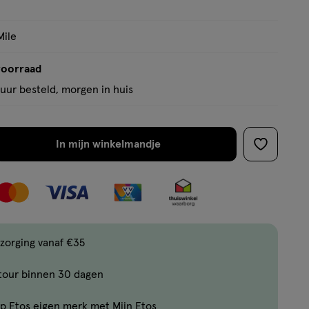
op
basis
Mile
van
1
voorraad
reviews
uur besteld, morgen in huis
In mijn winkelmandje
verhoog
toevoege
aantal
aan
met
verlanglijs
één
,
Bijna
zorging vanaf €35
uitverkocht!
tour binnen 30 dagen
Er
zijn
p Etos eigen merk met Mijn Etos