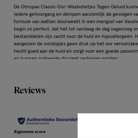
De Ohropax Classic Oor-Wasbolletjes Tegen Geluid kun
iedere gehoorgang en dempen aanzienlijk de gevolgen va
formule van watten doorweekt in een mengsel van Vaselin
begin zo perfect, dat het tot vandaag de dag nagenoeg o
bestanddelen zijn zacht voor de huid en hypoallergeen. 
aangezien de oordopjes geen druk op het oor veroorzaken
hecht goed aan de huid en zorgt voor een goede pasvorm.
en kunnen zodoende discreet gedragen worden.
Reviews
Algemene score
Dit product be