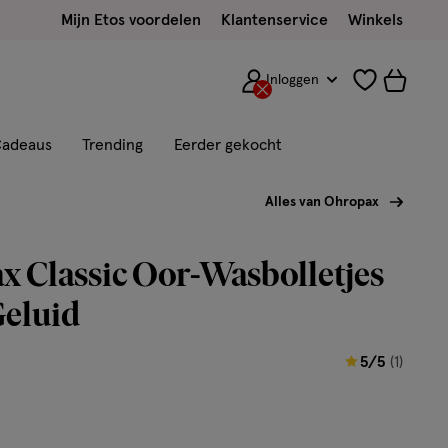
Mijn Etos voordelen
Klantenservice
Winkels
Inloggen
adeaus
Trending
Eerder gekocht
Alles van Ohropax
 Classic Oor-Wasbolletjes
Geluid
5
5/5
(1)
van
5
sterren