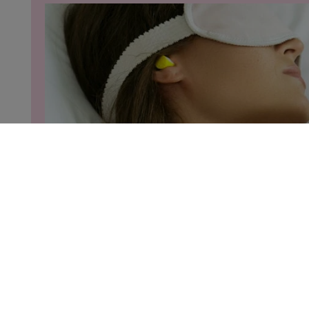
Oordopjes: slaap beter!
Oordopjes helpen bij het inslapen of doorslapen 
wakker ligt door storende omgevingsgeluiden. Le
slaap oordoppen.
Lees meer