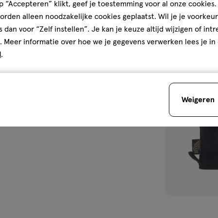
 “Accepteren” klikt, geef je toestemming voor al onze cookies. 
Kwaliteit, 5.0 van 5
5.0
van
rden alleen noodzakelijke cookies geplaatst. Wil je je voorkeur
5
Prijs
Andere
ik
s dan voor “Zelf instellen”. Je kan je keuze altijd wijzigen of int
reviews
Prijs, 5.0 van 5
5.0
. Meer informatie over hoe we je gegevens verwerken lees je in
Gebruiksgemak
d
.
s.
Gebruiksgemak, 5.0 van 5
5.0
toevoegen
aan
den
verlanglijst
Weigeren