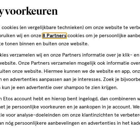
y voorkeuren
cteer
Selecteer
Selecteer
Selecteer
evoegen van een
om
om
om
 cookies (en vergelijkbare technieken) om onze website te verb
is een geldig e-mailadres
het
het
het
rificatie
bruiken wij en onze
8 Partners
cookies om je persoonlijke aanb
el
artikel
artikel
artikel
te tonen binnen en buiten onze website.
te
te
te
ies verzamelen wij en onze Partners informatie over je klik- e
rdelen
beoordelen
beoordelen
beoordelen
ebsite. Onze Partners verzamelen mogelijk ook informatie over 
met
met
met
uiten onze website. Hiermee kunnen we de website en app, on
3
4
5
8 stuks
 en advertenties aanpassen aan je interesses. Zoek je bijvoorb
ren.
sterren.
sterren.
sterren.
Ohropax Good N
kun je een advertentie over shampoo te zien krijgen.
rmee
Hiermee
Hiermee
Hiermee
3.6
3.6/5
(5)
jn Etos account hebt en hierop bent ingelogd, dan combineren w
n
open
open
open
teren op
Recentste
van
t je persoonlijke voorkeuren en je aankopen in je account. W
je
je
je
5
ie voor analyse-doeleinden om onze klantinzichten te verbeter
een
een
een
sterren
1
an nóg persoonlijkere aanbevelingen en advertenties in het kade
ier.
enformulier.
vragenformulier.
vragenformulier.
vragenformulier.
op
uiten
Kwaliteit
basis