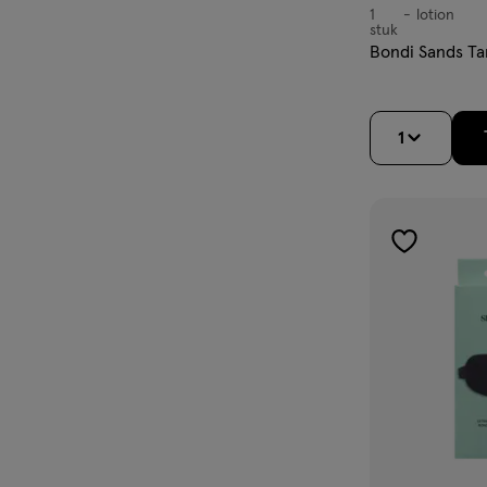
1
lotion
lotion
stuk
Bondi Sands Ta
1
toevoegen
aan
verlanglijst