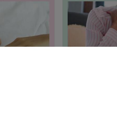
Duizeligheid
als je regelmatig
Ben je soms plotseling d
es hier alles over
oorzaken van duizelighe
Lees meer