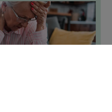
uizelig? Dit kan heel vervelend zijn. Wat zijn de
id en wat kan je doen? Lees snel verder!