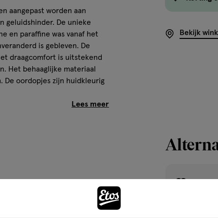
nen aangepast worden aan
n geluidshinder. De unieke
Bekijk win
e en paraffine was vanaf het
nveranderd is gebleven. De
Het draagcomfort is uitstekend
. Het behaaglijke materiaal
 De oordopjes zijn huidkleurig
Alterna
toevoegen
aan
oordelen
verlanglijst