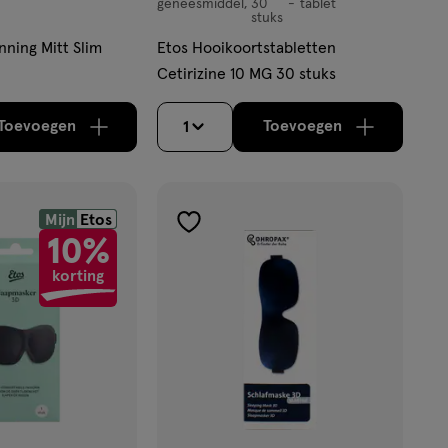
geneesmiddel
30
tablet
geneesmiddel,
stuks
tablet
nning Mitt Slim
Etos Hooikoortstabletten
Cetirizine 10 MG 30 stuks
Toevoegen
Toevoegen
1
verhoog aantal met één
,
Limiet bereikt.
verhoog aantal m
Je kan maximaa
Mijn
Etos
toevoegen
10%
aan
korting
verlanglijst