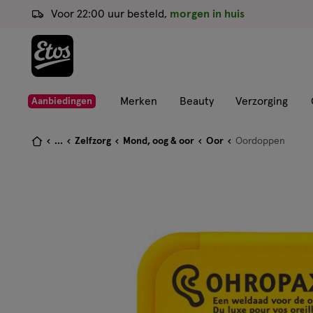
ga
Voor 22:00 uur besteld,
morgen in huis
naar
de
hoofd
content
ga
Merken
Beauty
Verzorging
Aanbiedingen
naar
de
Je
...
Zelfzorg
Mond, oog & oor
Oor
Oordoppen
zoekbalk
bent
ga
hier:
naar
de
footer