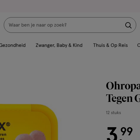
Zoeken
Interactie
met
Gezondheid
Zwanger, Baby & Kind
Thuis & Op Reis
C
dit
veld
opent
een
Ohropax
volledig
venster
Tegen 
met
geavanceerde
12
12 stuks
zoekopties
stuks,
3
€ 3.99
99
.